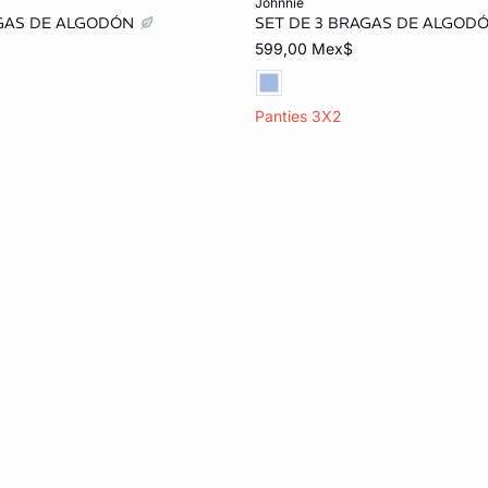
johnnie
AGAS DE ALGODÓN
SET DE 3 BRAGAS DE ALGOD
CH
M
G
ECH
M
G
599,00 Mex$
Panties 3X2