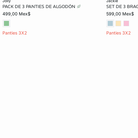
jolly
jackie
PACK DE 3 PANTIES DE ALGODÓN
SET DE 3 BR
CH
M
G
EG
ECH
499,00 Mex$
599,00 Mex$
Panties 3X2
Panties 3X2