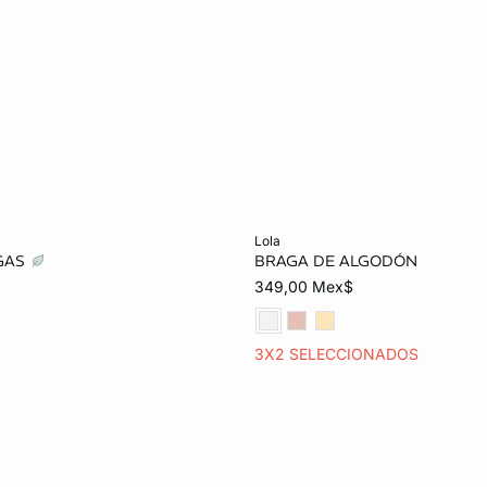
o
Añadir al carrito
lola
AGAS
BRAGA DE ALGODÓN
CH
M
G
ECH
CH
M
349,00 Mex$
EG
3X2 SELECCIONADOS