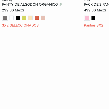
PANTY DE ALGODÓN ORGÁNICO
PACK DE 3 PA
26
28
30
32
CH
299,00 Mex$
499,00 Mex$
34
3X2 SELECCIONADOS
Panties 3X2