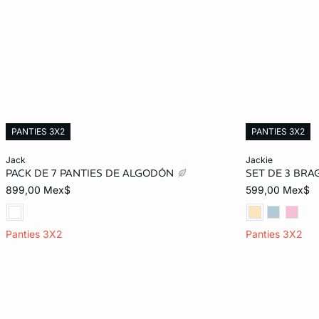
PANTIES 3X2
PANTIES 3X2
Añadir al carrito
Añadir al carrit
jack
jackie
PACK DE 7 PANTIES DE ALGODÓN
SET DE 3 BR
ECH
CH
M
G
ECH
899,00 Mex$
599,00 Mex$
EG
EG
Panties 3X2
Panties 3X2