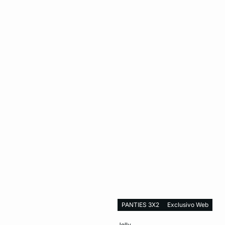
PANTIES 3X2
Exclusivo Web
o
Añadir al carrito
jolly