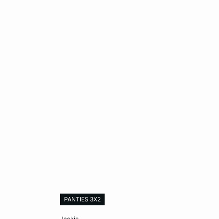
PANTIES 3X2
Añadir al carrito
jackie