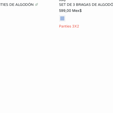
NTIES DE ALGODÓN
SET DE 3 BRAGAS DE ALGOD
M
G
EG
ECH
CH
M
599,00 Mex$
EG
Panties 3X2