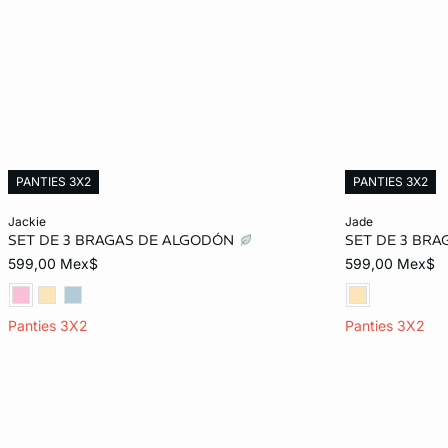
PANTIES 3X2
PANTIES 3X2
Añadir al carrito
Añadir al carrit
jackie
jade
SET DE 3 BRAGAS DE ALGODÓN
SET DE 3 BR
ECH
CH
M
G
ECH
599,00 Mex$
599,00 Mex$
EG
Panties 3X2
Panties 3X2