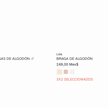
o
Añadir al carrito
lola
AGAS DE ALGODÓN
BRAGA DE ALGODÓN
CH
M
G
ECH
CH
M
249,00 Mex$
EG
3X2 SELECCIONADOS