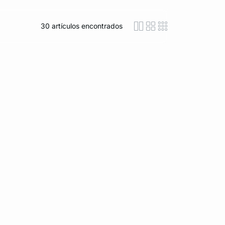
30
artículos encontrados
icon-layout-detaile
icon-layout-class
icon-layout-m