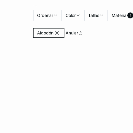
Ordenar
Color
Tallas
Material
1
Currently Refined by Material: Algodón
Anular
Algodón