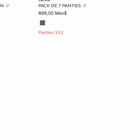
ÓN
PACK DE 7 PANTIES
G
ECH
CH
M
G
899,00 Mex$
EG
Panties 3X2