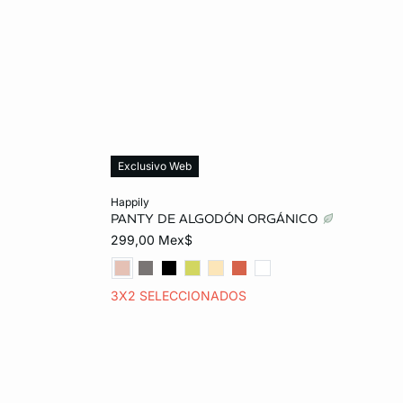
Exclusivo Web
Añadir al carrito
happily
PANTY DE ALGODÓN ORGÁNICO
G
26
28
30
32
299,00 Mex$
34
3X2 SELECCIONADOS