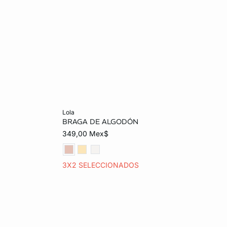
Añadir al carrito
lola
BRAGA DE ALGODÓN
G
ECH
CH
M
G
349,00 Mex$
EG
3X2 SELECCIONADOS