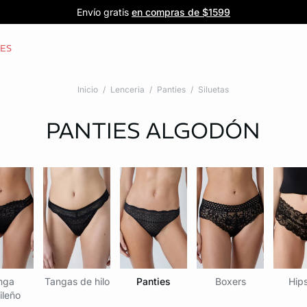
Forma parte de la familia ETAM
Beneficio exclusivo para clientes nuevos
-20% en tu primera orden
Envío gratis
en compras de $1599
y recibe -20% en tu primer pedido
al iniciar sesión
Únete a ETAM
CES
Inicio
Lenceria
Panties
Siluetas
PANTIES
ALGODÓN
nga
Tangas de hilo
Panties
Boxers
Hips
ileño