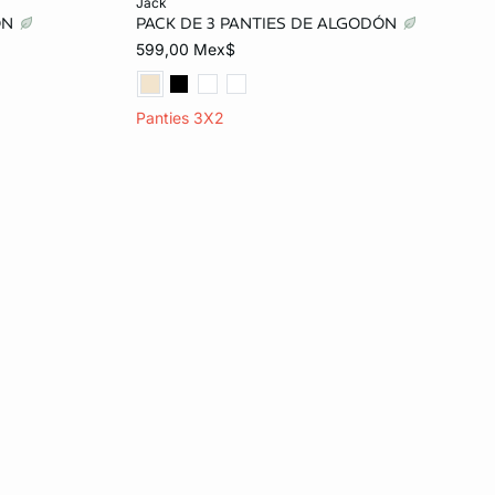
jack
ÓN
PACK DE 3 PANTIES DE ALGODÓN
EG
CH
M
G
599,00 Mex$
Panties 3X2