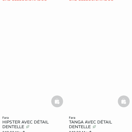
basketfull
bask
fara
fara
HIPSTER AVEC DÉTAIL
TANGA AVEC DÉTAIL
DENTELLE
DENTELLE