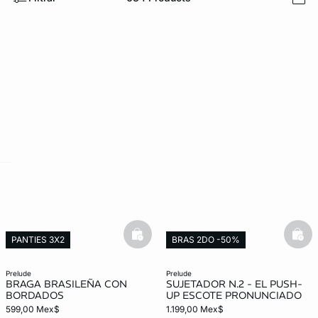
i
KS DE PANTIES
ra ahora
e
question
basketfull
bask
PANTIES 3X2
BRAS 2DO -50%
prelude
prelude
BRAGA BRASILEÑA CON
SUJETADOR N.2 - EL PUSH-
BORDADOS
UP ESCOTE PRONUNCIADO
599,00 Mex$
1.199,00 Mex$