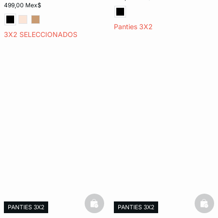
499,00 Mex$
Panties 3X2
3X2 SELECCIONADOS
basketfull
bask
PANTIES 3X2
PANTIES 3X2