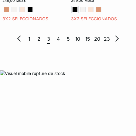
249,00 Mex$
249,00 Mex$
3X2 SELECCIONADOS
3X2 SELECCIONADOS
1
2
3
4
5
10
15
20
23