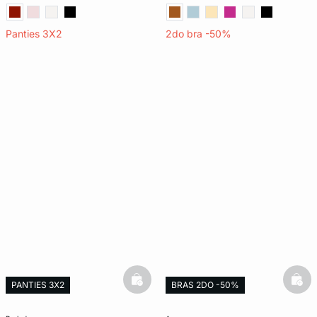
Panties 3X2
2do bra -50%
basketfull
bask
PANTIES 3X2
BRAS 2DO -50%