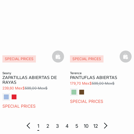
basketfull
bask
SPECIAL PRICES
SPECIAL PRICES
seany
terence
ZAPATILLAS ABIERTAS DE
PANTUFLAS ABIERTAS
RAYAS
179,70 Mex$
599,00 Mex$
239,60 Mex$
599,00 Mex$
SPECIAL PRICES
SPECIAL PRICES
1
2
3
4
5
10
12