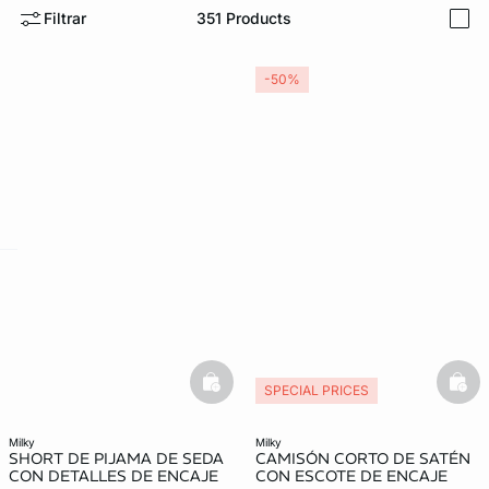
Filtrar
351
Products
i
-50%
KS DE PANTIES
ra ahora
e
question
basketfull
bask
SPECIAL PRICES
milky
milky
SHORT DE PIJAMA DE SEDA
CAMISÓN CORTO DE SATÉN
CON DETALLES DE ENCAJE
CON ESCOTE DE ENCAJE