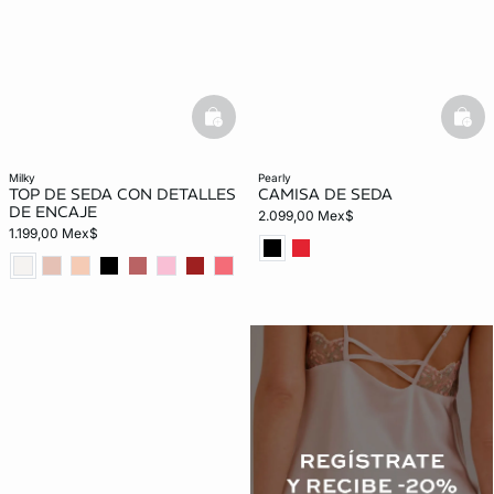
basketfull
bask
milky
pearly
TOP DE SEDA CON DETALLES
CAMISA DE SEDA
DE ENCAJE
2.099,00 Mex$
1.199,00 Mex$