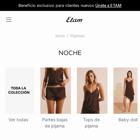
Forma parte de la familia ETAM
Beneficio exclusivo para clientes nuevos
-20% en tu primera orden
Envío gratis
en compras de $1599
y recibe -20% en tu primer pedido
al iniciar sesión
Únete a ETAM
Inicio
Pijamas
NOCHE
Ver todas
Partes bajas
Tops de
Baby doll
de pijama
pijama