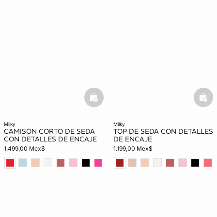
basketfull
bask
milky
milky
CAMISÓN CORTO DE SEDA
TOP DE SEDA CON DETALLES
CON DETALLES DE ENCAJE
DE ENCAJE
1.499,00 Mex$
1.199,00 Mex$