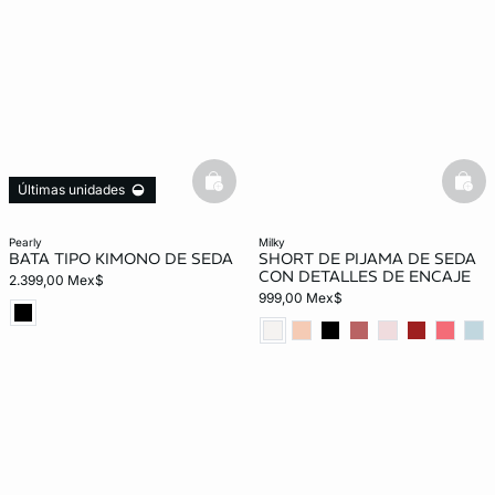
basketfull
bask
Últimas unidades
Exclusivo Web
pearly
milky
BATA TIPO KIMONO DE SEDA
SHORT DE PIJAMA DE SEDA
CON DETALLES DE ENCAJE
2.399,00 Mex$
999,00 Mex$