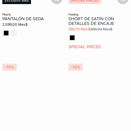
basketfull
bask
Exclusivo Web
SPECIAL PRICES
pearly
feeling
PANTALÓN DE SEDA
SHORT DE SATÍN CON
DETALLES DE ENCAJE
2.099,00 Mex$
269,70 Mex$
899,00 Mex$
SPECIAL PRICES
-70%
-70%