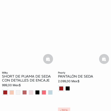
basketfull
bask
milky
pearly
SHORT DE PIJAMA DE SEDA
PANTALÓN DE SEDA
CON DETALLES DE ENCAJE
2.099,00 Mex$
999,00 Mex$
-70%