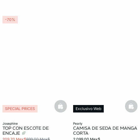
-70%
basketfull
bask
SPECIAL PRICES
Exclusivo Web
josephine
pearly
TOP CON ESCOTE DE
CAMISA DE SEDA DE MANGA
ENCAJE
CORTA
209,70 Mex$
699,00 Mex$
2.099,00 Mex$