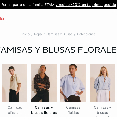
Forma parte de la familia ETAM
Beneficio exclusivo para clientes nuevos
-20% en tu primera orden
Envío gratis
en compras de $1599
y recibe -20% en tu primer pedido
al iniciar sesión
Únete a ETAM
CES
Inicio
Ropa
Camisas y Blusas
Colecciones
CAMISAS Y BLUSAS FLORALE
Camisas
Camisas y
Camisas
Camisas y
clásicas
blusas florales
fluidas
blusas