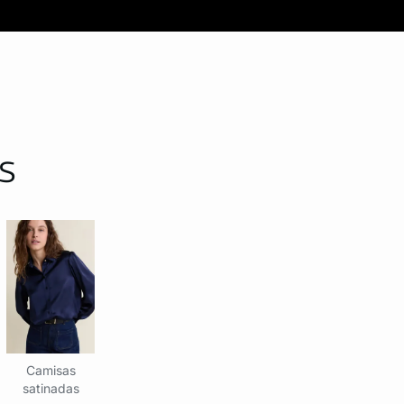
S
Camisas
satinadas