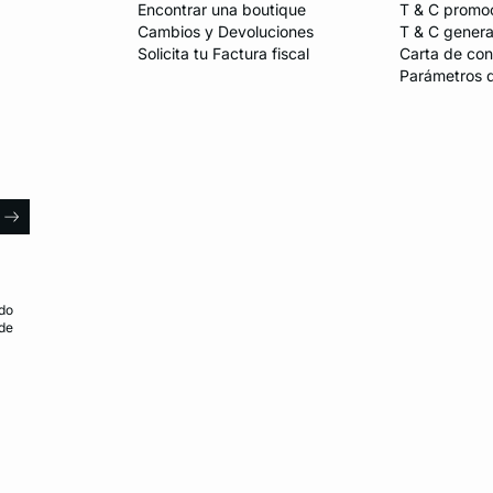
Encontrar una boutique
T & C promo
Cambios y Devoluciones
T & C genera
Solicita tu Factura fiscal
Carta de con
Parámetros 
l
arrow
do
 de