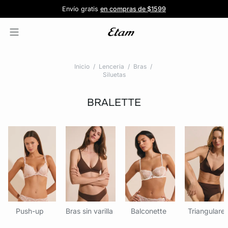
Forma parte de la familia ETAM
Beneficio exclusivo para clientes nuevos
-20% en tu primera orden
Envío gratis
en compras de $1599
y recibe -20% en tu primer pedido
al iniciar sesión
Únete a ETAM
Inicio
Lenceria
Bras
Siluetas
BRALETTE
Push-up
Bras sin varilla
Balconette
Triangulare