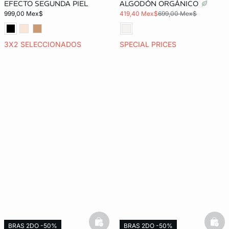
EFECTO SEGUNDA PIEL
ALGODÓN ORGÁNICO
999,00 Mex$
419,40 Mex$
699,00 Mex$
3X2 SELECCIONADOS
SPECIAL PRICES
basketfull
bask
BRAS 2DO -50%
BRAS 2DO -50%