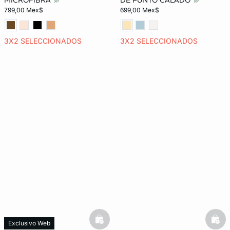
MICROFIBRA
DE PUNTO CALADO
799,00 Mex$
699,00 Mex$
3X2 SELECCIONADOS
3X2 SELECCIONADOS
basketfull
bask
Exclusivo Web