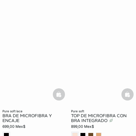
basketfull
bask
pure soft lace
pure soft
BRA DE MICROFIBRA Y
TOP DE MICROFIBRA CON
ENCAJE
BRA INTEGRADO
699,00 Mex$
899,00 Mex$