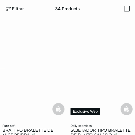
Filtrar
34
Products
i
KS DE PANTIES
ra ahora
e
question
basketfull
bask
Exclusivo Web
pure soft
daily seamless
BRA TIPO BRALETTE DE
SUJETADOR TIPO BRALETTE