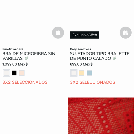
basketfull
bask
Exclusivo Web
purefit wecare
daily seamless
BRA DE MICROFIBRA SIN
SUJETADOR TIPO BRALETTE
VARILLAS
DE PUNTO CALADO
1.099,00 Mex$
699,00 Mex$
3X2 SELECCIONADOS
3X2 SELECCIONADOS