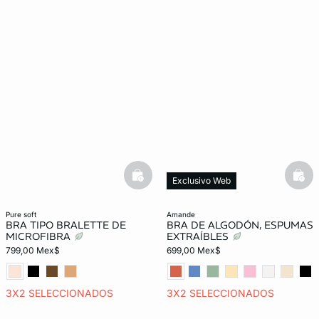
basketfull
bask
Exclusivo Web
pure soft
amande
BRA TIPO BRALETTE DE
BRA DE ALGODÓN, ESPUMAS
MICROFIBRA
EXTRAÍBLES
799,00 Mex$
699,00 Mex$
3X2 SELECCIONADOS
3X2 SELECCIONADOS