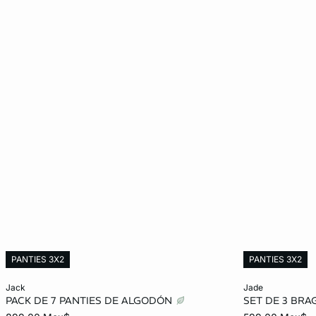
PANTIES 3X2
PANTIES 3X2
Añadir al carrito
Añadir al carrit
jack
jade
PACK DE 7 PANTIES DE ALGODÓN
SET DE 3 BR
ECH
CH
M
G
ECH