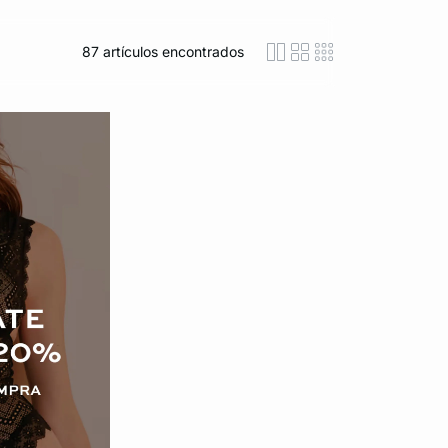
87
artículos encontrados
icon-layout-detaile
icon-layout-class
icon-layout-m