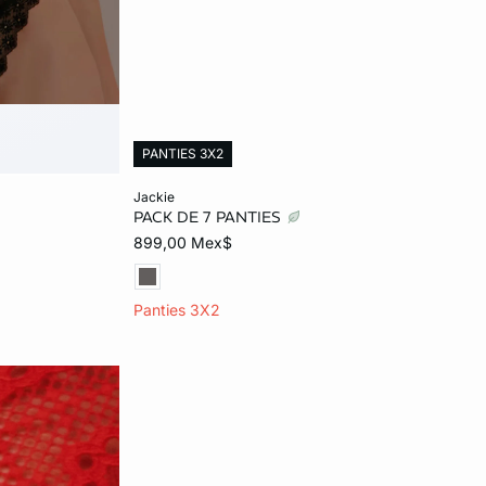
PANTIES 3X2
Añadir al carrito
jackie
PACK DE 7 PANTIES
ECH
CH
M
G
899,00 Mex$
EG
Panties 3X2