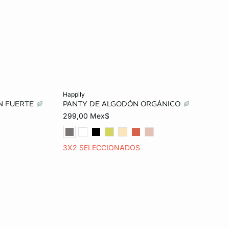
Añadir al carrito
happily
ÓN FUERTE
PANTY DE ALGODÓN ORGÁNICO
EG
26
28
30
32
299,00 Mex$
34
3X2 SELECCIONADOS