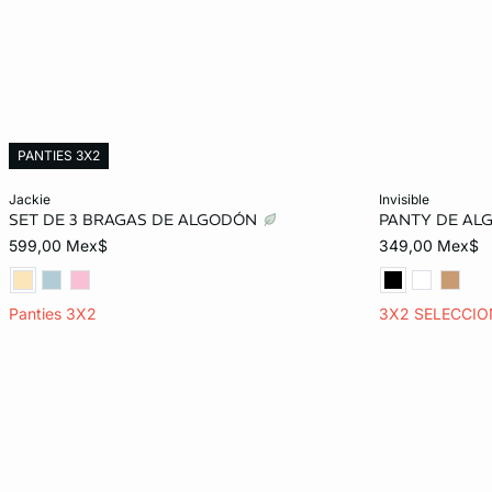
PANTIES 3X2
Añadir al carrito
Añadir al carrit
jackie
invisible
SET DE 3 BRAGAS DE ALGODÓN
PANTY DE AL
ECH
CH
M
G
CH
599,00 Mex$
349,00 Mex$
EG
Panties 3X2
3X2 SELECCI