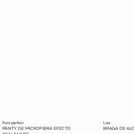
Añadir al carrito
Añadir al carrit
pure perfect
lola
PANTY DE MICROFIBRA EFECTO
BRAGA DE A
ECH
CH
M
G
ECH