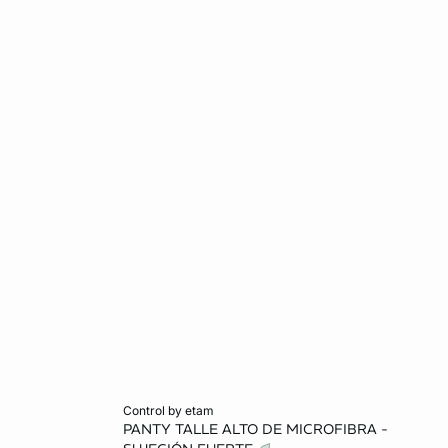
Añadir al carrito
control by etam
PANTY TALLE ALTO DE MICROFIBRA -
G
CH
M
G
EG