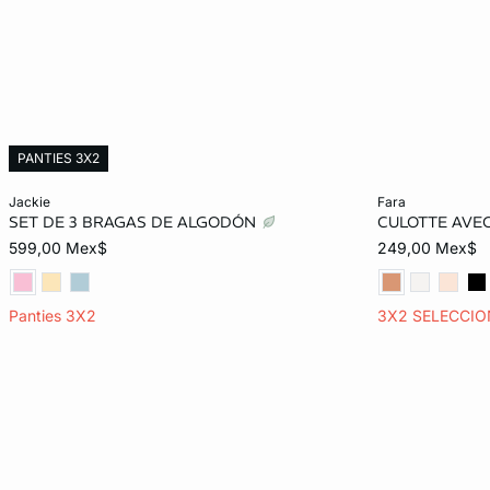
PANTIES 3X2
Añadir al carrito
Añadir al carrit
jackie
fara
SET DE 3 BRAGAS DE ALGODÓN
CULOTTE AVE
ECH
CH
M
G
ECH
599,00 Mex$
249,00 Mex$
EG
Panties 3X2
3X2 SELECCI