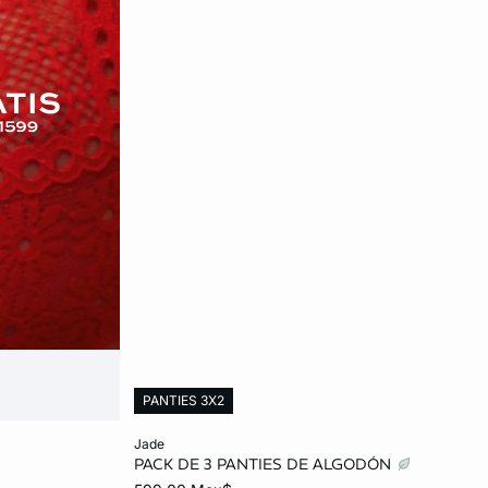
PANTIES 3X2
Añadir al carrito
jade
PACK DE 3 PANTIES DE ALGODÓN
CH
M
G
EG