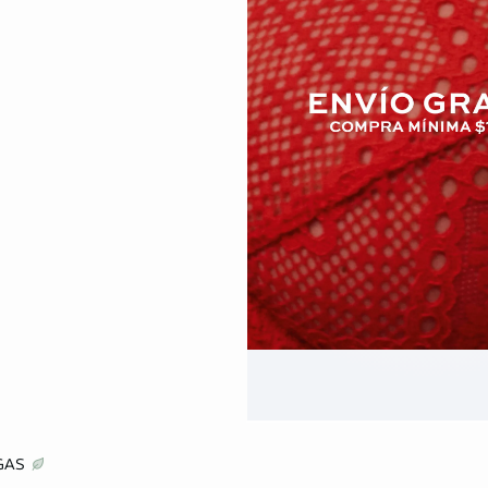
o
AGAS
CH
M
G