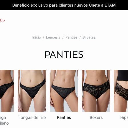
Forma parte de la familia ETAM
Beneficio exclusivo para clientes nuevos
-20% en tu primera orden
Envío gratis
en compras de $1599
y recibe -20% en tu primer pedido
al iniciar sesión
Únete a ETAM
CES
Inicio
Lenceria
Panties
Siluetas
PANTIES
nga
Tangas de hilo
Panties
Boxers
Hips
ileño