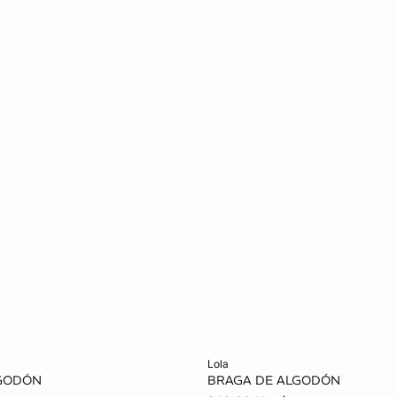
o
Añadir al carrito
lola
LGODÓN
BRAGA DE ALGODÓN
CH
M
G
ECH
CH
M