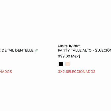
o
Añadir al carrito
control by etam
C DÉTAIL DENTELLE
PANTY TALLE ALTO - SUJECI
CH
M
G
CH
M
G
999,00 Mex$
ONADOS
3X2 SELECCIONADOS