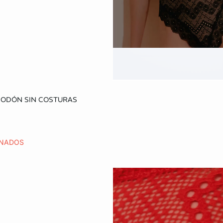
o
GODÓN SIN COSTURAS
M
G
EG
ONADOS