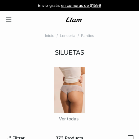
Forma parte de la familia ETAM
Beneficio exclusivo para clientes nuevos
-20% en tu primera orden
Envío gratis
en compras de $1599
y recibe -20% en tu primer pedido
al iniciar sesión
Únete a ETAM
Inicio
Lenceria
Panties
SILUETAS
Ver todas
Filtrar
373
Products