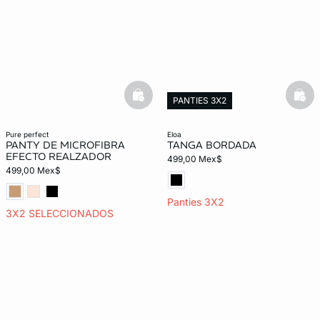
basketfull
bask
PANTIES 3X2
pure perfect
eloa
PANTY DE MICROFIBRA
TANGA BORDADA
EFECTO REALZADOR
499,00 Mex$
499,00 Mex$
Panties 3X2
3X2 SELECCIONADOS