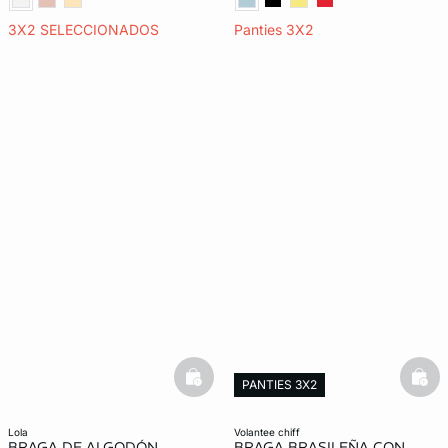
3X2 SELECCIONADOS
Panties 3X2
basketfull
bask
PANTIES 3X2
lola
volantee chiff
BRAGA DE ALGODÓN
BRAGA BRASILEÑA CON