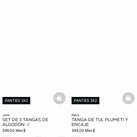
basketfull
bask
PANTIES 3X2
PANTIES 3X2
john
petra
SET DE 3 TANGAS DE
TANGA DE TUL PLUMETI Y
ALGODÓN
ENCAJE
599,00 Mex$
349,00 Mex$