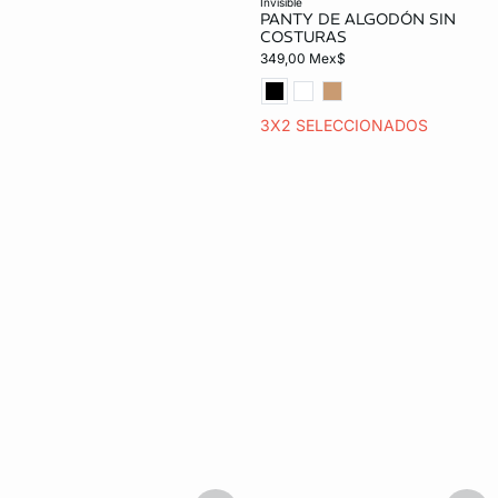
invisible
PANTY DE ALGODÓN SIN
COSTURAS
349,00 Mex$
3X2 SELECCIONADOS