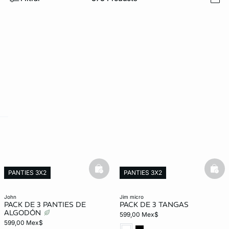
i
KS DE PANTIES
ra ahora
e
question
basketfull
bask
PANTIES 3X2
PANTIES 3X2
Exclusivo Web
john
jim micro
PACK DE 3 PANTIES DE
PACK DE 3 TANGAS
ALGODÓN
599,00 Mex$
599,00 Mex$