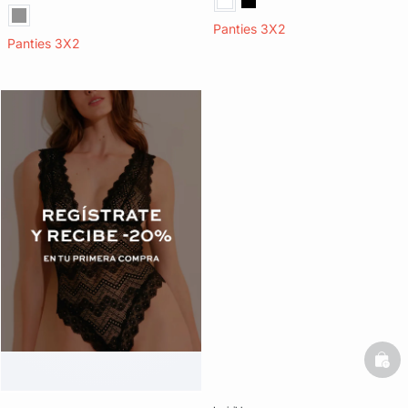
Panties 3X2
Panties 3X2
bask