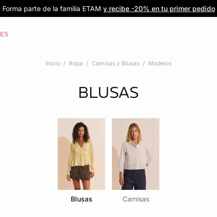
Forma parte de la familia ETAM
Beneficio exclusivo para clientes nuevos
-20% en tu primera orden
Envío gratis
en compras de $1599
y recibe -20% en tu primer pedido
al iniciar sesión
Únete a ETAM
CES
Inicio
Ropa
Camisas y Blusas
Modelos
BLUSAS
Blusas
Camisas