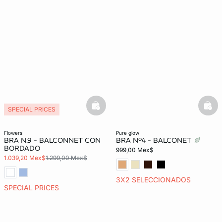
basketfull
bask
SPECIAL PRICES
flowers
pure glow
BRA N.9 - BALCONNET CON
BRA Nº4 - BALCONET
BORDADO
999,00 Mex$
1.039,20 Mex$
1.299,00 Mex$
3X2 SELECCIONADOS
SPECIAL PRICES