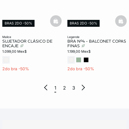
basketfull
bask
BRAS 2DO -50%
BRAS 2DO -50%
malice
legende
SUJETADOR CLÁSICO DE
BRA Nº4 - BALCONET COPAS
ENCAJE
FINAS
1.099,00 Mex$
1.199,00 Mex$
2do bra -50%
2do bra -50%
1
2
3