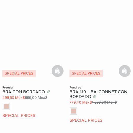
basketfull
bask
SPECIAL PRICES
SPECIAL PRICES
freesia
poudree
BRA CON BORDADO
BRA N.9 - BALCONNET CON
BORDADO
499,50 Mex$
999,00 Mex$
779,40 Mex$
1.299,00 Mex$
SPECIAL PRICES
SPECIAL PRICES