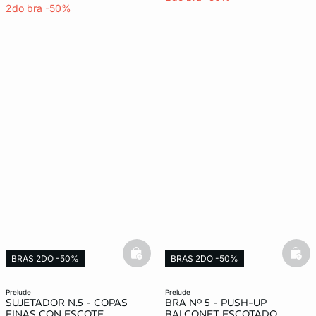
2do bra -50%
basketfull
bask
BRAS 2DO -50%
BRAS 2DO -50%
prelude
prelude
SUJETADOR N.5 - COPAS
BRA Nº 5 - PUSH-UP
FINAS CON ESCOTE
BALCONET ESCOTADO.