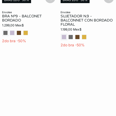
basketfull
bask
Exclusivo Web
envolee
envolee
BRA Nº9 - BALCONET
SUJETADOR N.9 -
BORDADO
BALCONNET CON BORDADO
FLORAL
1.299,00 Mex$
1.199,00 Mex$
2do bra -50%
2do bra -50%