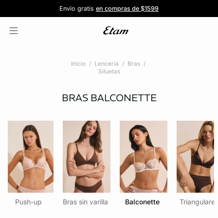
Forma parte de la familia ETAM
Beneficio exclusivo para clientes nuevos
-20% en tu primera orden
Envío gratis
en compras de $1599
y recibe -20% en tu primer pedido
al iniciar sesión
Únete a ETAM
Inicio
Lenceria
Bras
Siluetas
BRAS BALCONETTE
Push-up
Bras sin varilla
Balconette
Triangulare