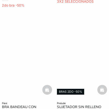
3X2 SELECCIONADOS
2do bra -50%
basketfull
bask
BRAS 2DO -50%
flexi
prelude
BRA BANDEAU CON
SUJETADOR SIN RELLENO