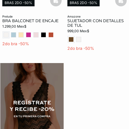
basketfull
bask
BRAS 2DO -50%
BRAS 2DO -50%
prelude
amazone
BRA BALCONET DE ENCAJE
SUJETADOR CON DETALLES
DE TUL
1.299,00 Mex$
999,00 Mex$
2do bra -50%
2do bra -50%