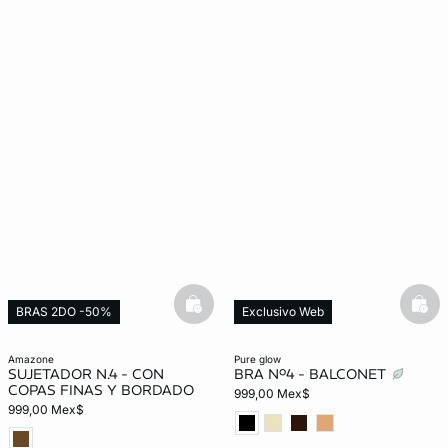
basketfull
bask
BRAS 2DO -50%
Exclusivo Web
amazone
pure glow
SUJETADOR N.4 - CON
BRA Nº4 - BALCONET
COPAS FINAS Y BORDADO
999,00 Mex$
999,00 Mex$