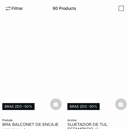
Filtrar
90
Products
i
KS DE PANTIES
ra ahora
e
question
basketfull
bask
BRAS 2DO -50%
BRAS 2DO -50%
prelude
arome
BRA BALCONET DE ENCAJE
SUJETADOR DE TUL