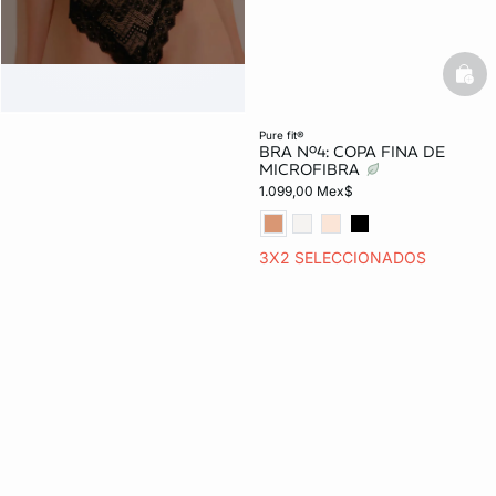
bask
pure fit®
BRA Nº4: COPA FINA DE
MICROFIBRA
1.099,00 Mex$
3X2 SELECCIONADOS