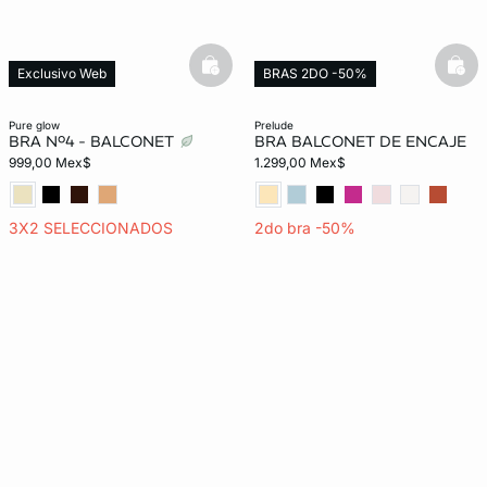
basketfull
bask
Exclusivo Web
BRAS 2DO -50%
Exclusivo Web
pure glow
prelude
BRA Nº4 - BALCONET
BRA BALCONET DE ENCAJE
999,00 Mex$
1.299,00 Mex$
3X2 SELECCIONADOS
2do bra -50%