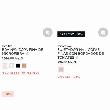
basketfull
bask
BRAS 2DO -50%
Exclusivo Web
pure fit®
tomato love
BRA Nº4: COPA FINA DE
SUJETADOR N.4 - COPAS
MICROFIBRA
FINAS CON BORDADOS DE
TOMATES
1.099,00 Mex$
999,00 Mex$
3X2 SELECCIONADOS
2do bra -50%
-20%