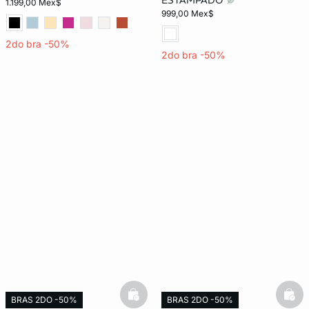
ESTAMPADO
1.199,00 Mex$
999,00 Mex$
2do bra -50%
2do bra -50%
basketfull
bask
BRAS 2DO -50%
BRAS 2DO -50%