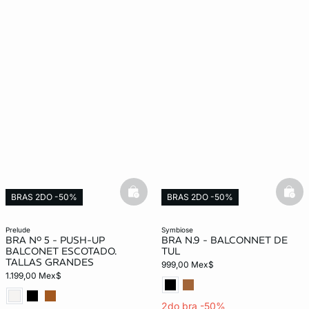
basketfull
bask
BRAS 2DO -50%
BRAS 2DO -50%
prelude
symbiose
BRA Nº 5 - PUSH-UP
BRA N.9 - BALCONNET DE
BALCONET ESCOTADO.
TUL
TALLAS GRANDES
999,00 Mex$
1.199,00 Mex$
2do bra -50%