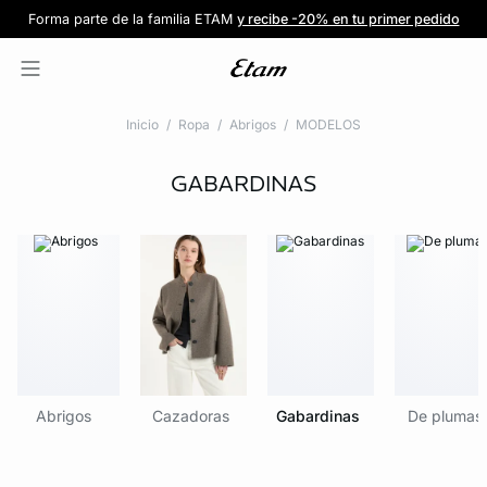
Forma parte de la familia ETAM
Beneficio exclusivo para clientes nuevos
-20% en tu primera orden
Envío gratis
en compras de $1599
y recibe -20% en tu primer pedido
al iniciar sesión
Únete a ETAM
Inicio
Ropa
Abrigos
MODELOS
GABARDINAS
Abrigos
Cazadoras
Gabardinas
De plumas