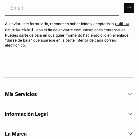
Email
arro
política
Al enviar este formulario, reconozco haber leído y aceptado la
de privacidad
, con el fin de enviarte comunicaciones comerciales.
Puedes darte de baja en cualquier momento haciendo clic en el enlace
"darse de baja" que aparece en la parte inferior de cada correo
electrónico.
Mis Servicios
Información Legal
La Marca