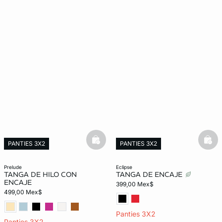
basketfull
bask
PANTIES 3X2
PANTIES 3X2
Exclusivo Web
Exclusivo Web
prelude
eclipse
TANGA DE HILO CON
TANGA DE ENCAJE
ENCAJE
399,00 Mex$
499,00 Mex$
Panties 3X2
Panties 3X2