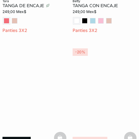
tara
betty
TANGA DE ENCAJE
TANGA CON ENCAJE
249,00 Mex$
249,00 Mex$
Panties 3X2
Panties 3X2
-20%