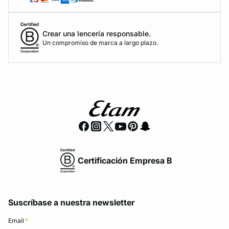
Crear una lencería responsable.
Un compromiso de marca a largo plazo.
Certificación Empresa B
Suscríbase a nuestra newsletter
Email
*