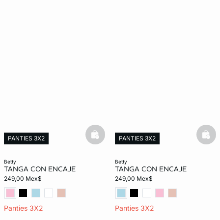
basketfull
bask
PANTIES 3X2
PANTIES 3X2
betty
betty
TANGA CON ENCAJE
TANGA CON ENCAJE
249,00 Mex$
249,00 Mex$
Panties 3X2
Panties 3X2