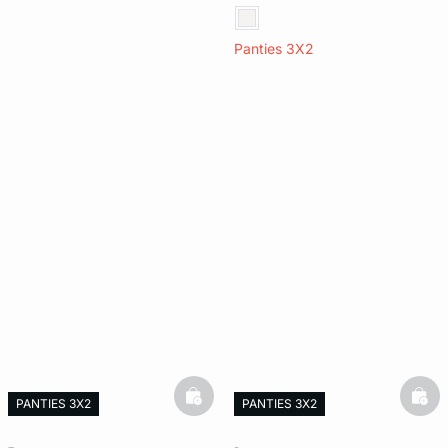
Panties 3X2
basketfull
bask
PANTIES 3X2
PANTIES 3X2