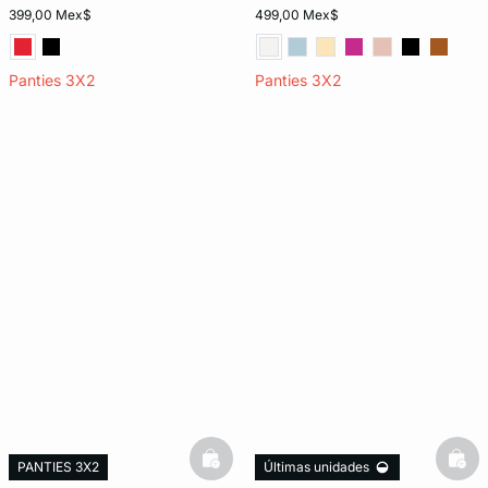
399,00 Mex$
499,00 Mex$
Panties 3X2
Panties 3X2
basketfull
bask
PANTIES 3X2
Últimas unidades