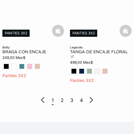
basketfull
bask
PANTIES 3X2
PANTIES 3X2
Exclusivo Web
betty
legende
BRAGA CON ENCAJE
TANGA DE ENCAJE FLORAL
249,00 Mex$
499,00 Mex$
Panties 3X2
Panties 3X2
1
2
3
4