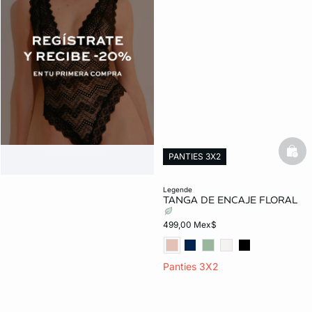
bask
PANTIES 3X2
Exclusivo Web
legende
TANGA DE ENCAJE FLORAL
499,00 Mex$
Panties 3X2