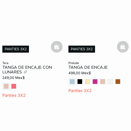
basketfull
bask
PANTIES 3X2
PANTIES 3X2
Exclusivo Web
tara
prelude
TANGA DE ENCAJE CON
TANGA DE ENCAJE
LUNARES
499,00 Mex$
249,00 Mex$
Panties 3X2
Panties 3X2