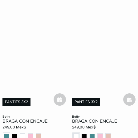
basketfull
bask
PANTIES 3X2
PANTIES 3X2
betty
betty
BRAGA CON ENCAJE
BRAGA CON ENCAJE
249,00 Mex$
249,00 Mex$