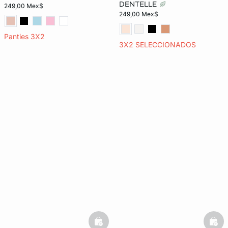
DENTELLE
249,00 Mex$
249,00 Mex$
Panties 3X2
3X2 SELECCIONADOS
basketfull
bask