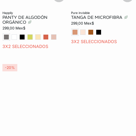
happily
pure invisible
PANTY DE ALGODÓN
TANGA DE MICROFIBRA
ORGÁNICO
299,00 Mex$
299,00 Mex$
3X2 SELECCIONADOS
3X2 SELECCIONADOS
-20%