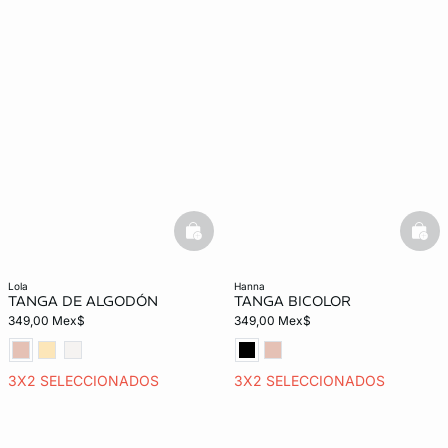
basketfull
bask
lola
hanna
TANGA DE ALGODÓN
TANGA BICOLOR
349,00 Mex$
349,00 Mex$
3X2 SELECCIONADOS
3X2 SELECCIONADOS