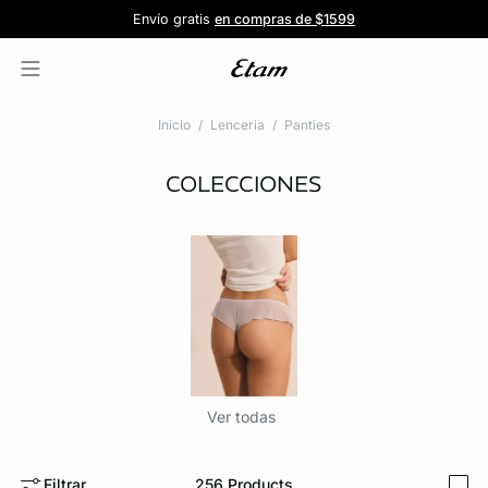
Forma parte de la familia ETAM
Beneficio exclusivo para clientes nuevos
-20% en tu primera orden
Envío gratis
en compras de $1599
y recibe -20% en tu primer pedido
al iniciar sesión
Únete a ETAM
Inicio
Lenceria
Panties
COLECCIONES
Ver todas
Filtrar
256
Products