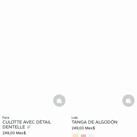
basketfull
bask
fara
lola
CULOTTE AVEC DÉTAIL
TANGA DE ALGODÓN
DENTELLE
249,00 Mex$
249,00 Mex$