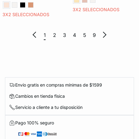
3X2 SELECCIONADOS
3X2 SELECCIONADOS
1
2
3
4
5
9
Envío gratis en compras mínimas de $1599
Cambios en tienda física
Servicio a cliente a tu disposición
Pago 100% seguro