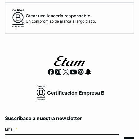
Crear una lencería responsable.
Un compromiso de marca a largo plazo.
Certificación Empresa B
Suscríbase a nuestra newsletter
Email
*
Email