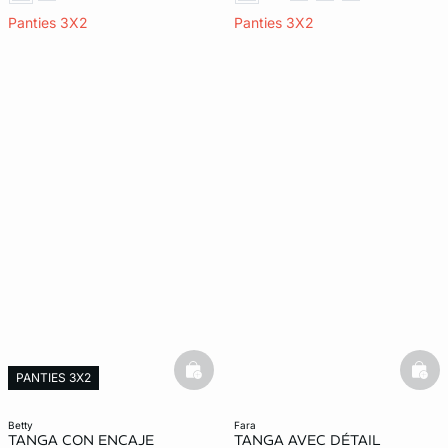
Panties 3X2
Panties 3X2
basketfull
bask
PANTIES 3X2
betty
fara
TANGA CON ENCAJE
TANGA AVEC DÉTAIL