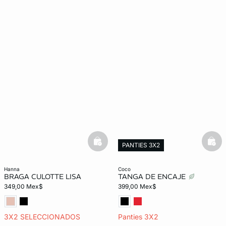
basketfull
bask
PANTIES 3X2
hanna
coco
BRAGA CULOTTE LISA
TANGA DE ENCAJE
349,00 Mex$
399,00 Mex$
3X2 SELECCIONADOS
Panties 3X2