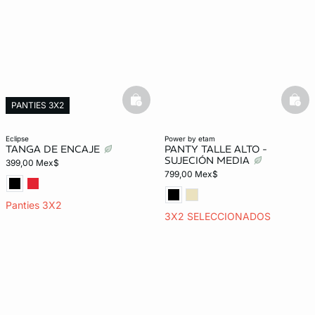
basketfull
bask
PANTIES 3X2
Exclusivo Web
eclipse
power by etam
TANGA DE ENCAJE
PANTY TALLE ALTO -
SUJECIÓN MEDIA
399,00 Mex$
799,00 Mex$
Panties 3X2
3X2 SELECCIONADOS