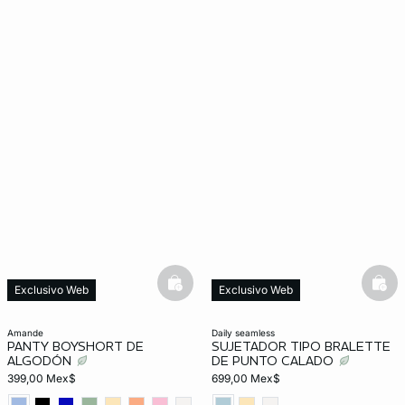
basketfull
bask
Exclusivo Web
Exclusivo Web
amande
daily seamless
PANTY BOYSHORT DE
SUJETADOR TIPO BRALETTE
ALGODÓN
DE PUNTO CALADO
399,00 Mex$
699,00 Mex$