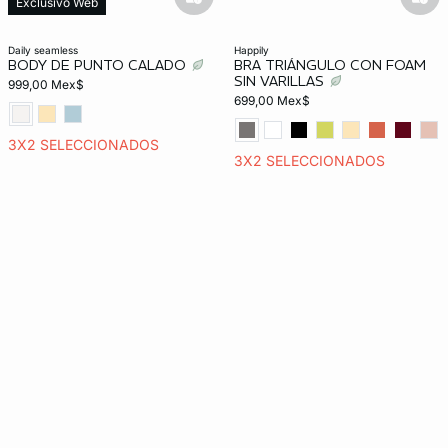
basketfull
bask
Exclusivo Web
daily seamless
happily
BODY DE PUNTO CALADO
BRA TRIÁNGULO CON FOAM
SIN VARILLAS
999,00 Mex$
699,00 Mex$
3X2 SELECCIONADOS
3X2 SELECCIONADOS