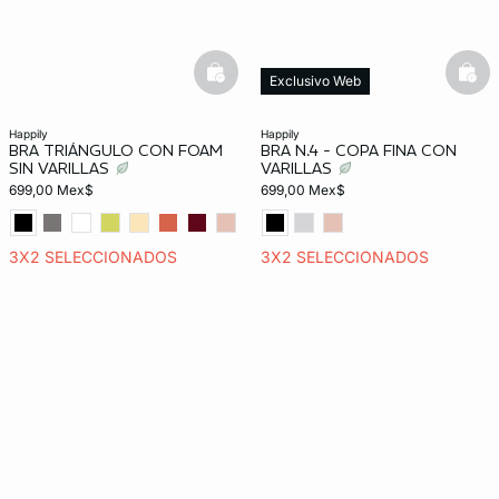
basketfull
bask
Exclusivo Web
happily
happily
BRA TRIÁNGULO CON FOAM
BRA N.4 - COPA FINA CON
SIN VARILLAS
VARILLAS
699,00 Mex$
699,00 Mex$
3X2 SELECCIONADOS
3X2 SELECCIONADOS