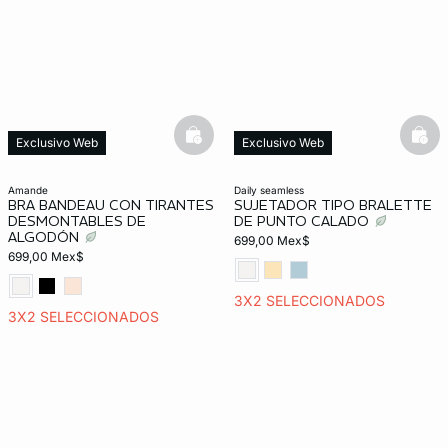
basketfull
bask
Exclusivo Web
Exclusivo Web
amande
daily seamless
BRA BANDEAU CON TIRANTES
SUJETADOR TIPO BRALETTE
DESMONTABLES DE
DE PUNTO CALADO
ALGODÓN
699,00 Mex$
699,00 Mex$
3X2 SELECCIONADOS
3X2 SELECCIONADOS