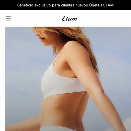
Forma parte de la familia ETAM
Beneficio exclusivo para clientes nuevos
-20% en tu primera orden
Envío gratis
en compras de $1599
y recibe -20% en tu primer pedido
al iniciar sesión
Únete a ETAM
INICIO
LENCERIA
TODA LA LENCERIA
COLECCIONES