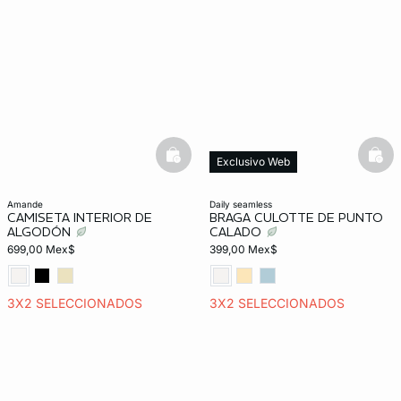
basketfull
bask
Exclusivo Web
amande
daily seamless
CAMISETA INTERIOR DE
BRAGA CULOTTE DE PUNTO
ALGODÓN
CALADO
699,00 Mex$
399,00 Mex$
3X2 SELECCIONADOS
3X2 SELECCIONADOS