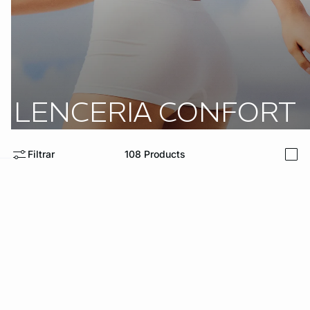
KS DE PANTIES
LENCERIA CONFORT
ra ahora
Filtrar
108
Products
i
e
question