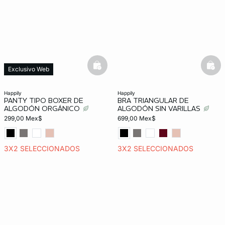
basketfull
bask
Exclusivo Web
happily
happily
PANTY TIPO BOXER DE
BRA TRIANGULAR DE
ALGODÓN ORGÁNICO
ALGODÓN SIN VARILLAS
299,00 Mex$
699,00 Mex$
3X2 SELECCIONADOS
3X2 SELECCIONADOS