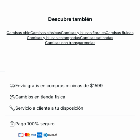
Descubre también
Camisas chic
Camisas clásicas
Camisas y blusas florales
Camisas fluidas
Camisas y blusas estampadas
Camisas satinadas
KS DE PANTIES
Camisas con transparencias
ra ahora
e
question
Envío gratis en compras mínimas de $1599
Cambios en tienda física
Servicio a cliente a tu disposición
Pago 100% seguro