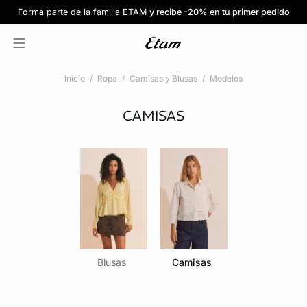
Forma parte de la familia ETAM
Beneficio exclusivo para clientes nuevos
-20% en tu primera orden
Envío gratis
en compras de $1599
y recibe -20% en tu primer pedido
al iniciar sesión
Únete a ETAM
Inicio
Ropa
Camisas y Blusas
Modelos
CAMISAS
Blusas
Camisas