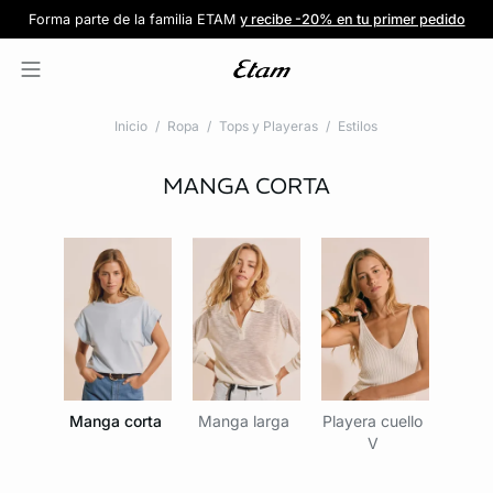
Forma parte de la familia ETAM
Beneficio exclusivo para clientes nuevos
-20% en tu primera orden
Envío gratis
en compras de $1599
y recibe -20% en tu primer pedido
al iniciar sesión
Únete a ETAM
Inicio
Ropa
Tops y Playeras
Estilos
MANGA CORTA
Manga corta
Manga larga
Playera cuello
V