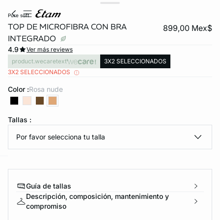
pure soft
TOP DE MICROFIBRA CON BRA
899,00 Mex$
INTEGRADO
4.9
Ver más reviews
product.wecaretext
3X2 SELECCIONADOS
3X2 SELECCIONADOS
Color :
rosa nude
KS DE PANTIES
Tallas :
ra ahora
Por favor selecciona tu talla
e
question
Guía de tallas
Descripción, composición, mantenimiento y
compromiso