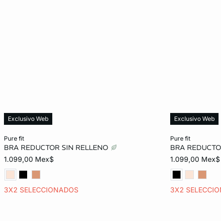
Exclusivo Web
Exclusivo Web
Añadir al carrito
Añadir al carrit
pure fit
pure fit
BRA REDUCTOR SIN RELLENO
BRA REDUCTO
32D
34D
36D
32E
32D
1.099,00 Mex$
1.099,00 Mex$
34E
36E
34E
3X2 SELECCIONADOS
3X2 SELECCI