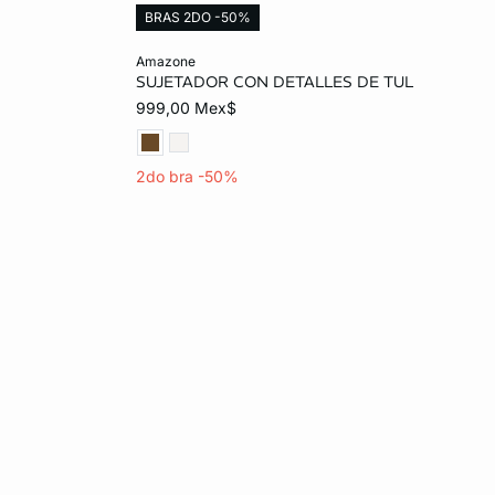
BRAS 2DO -50%
Añadir al carrito
amazone
SUJETADOR CON DETALLES DE TUL
32C
34B
36B
32C
34C
999,00 Mex$
32D
36C
32D
36D
32E
2do bra -50%
32E
34E
36E
38E