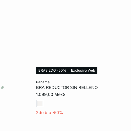
BRAS 2DO -50%
Exclusivo Web
Añadir al carrito
panama
O
BRA REDUCTOR SIN RELLENO
32E
32D
34D
36D
32E
1.099,00 Mex$
34E
2do bra -50%