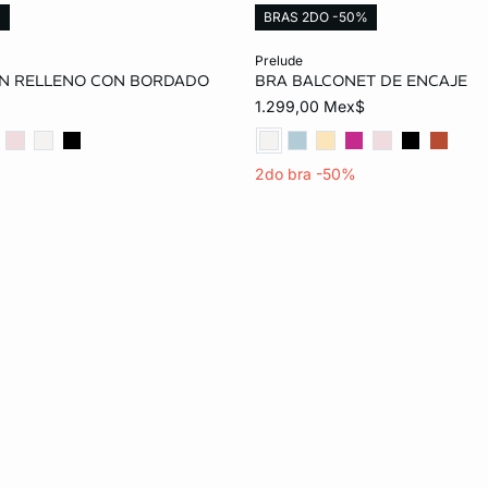
%
BRAS 2DO -50%
o
Añadir al carrito
prelude
IN RELLENO CON BORDADO
BRA BALCONET DE ENCAJE
34B
36B
32C
32B
34B
36B
1.299,00 Mex$
36C
38C
32D
34C
36C
38C
2do bra -50%
36D
38D
32E
34D
36D
38D
36E
38E
34E
36E
38E