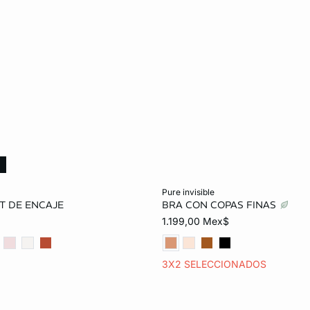
%
o
Añadir al carrito
pure invisible
T DE ENCAJE
BRA CON COPAS FINAS
34B
36B
32C
32B
34B
36B
1.199,00 Mex$
36C
38C
32D
34C
36C
38C
3X2 SELECCIONADOS
36D
38D
32E
34D
36D
38D
36E
38E
34E
36E
38E