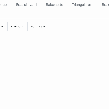
h-up
Bras sin varilla
Balconette
Triangulares
Bral
l
Precio
Formas