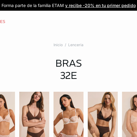
Forma parte de la familia ETAM
Beneficio exclusivo para clientes nuevos
-20% en tu primera orden
Envío gratis
en compras de $1599
y recibe -20% en tu primer pedido
al iniciar sesión
Únete a ETAM
CES
Inicio
Lenceria
BRAS
32E