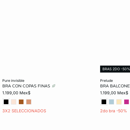
BRAS 2DO -50
Añadir al carrito
Añadir al carrit
pure invisible
prelude
BRA CON COPAS FINAS
BRA BALCONE
32B
34B
36B
32C
32B
1.199,00 Mex$
1.199,00 Mex$
34C
36C
38C
32D
34C
3X2 SELECCIONADOS
2do bra -50%
34D
36D
32E
34E
34D
36E
38E
34E