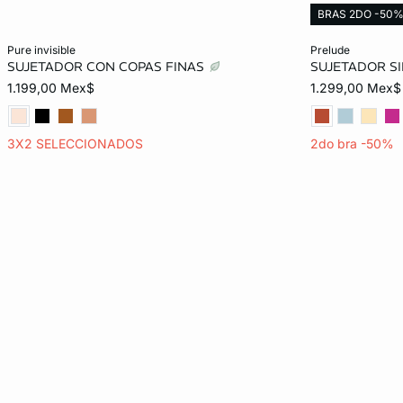
BRAS 2DO -50
Añadir al carrito
Añadir al carrit
pure invisible
prelude
SUJETADOR CON COPAS FINAS
SUJETADOR S
34B
36B
32C
34C
32B
1.199,00 Mex$
1.299,00 Mex$
36C
32D
34D
38D
34C
3X2 SELECCIONADOS
2do bra -50%
32E
34E
36E
38E
34D
34E