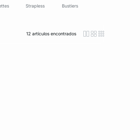
ettes
Strapless
Bustiers
12
artículos encontrados
icon-layout-detaile
icon-layout-class
icon-layout-m