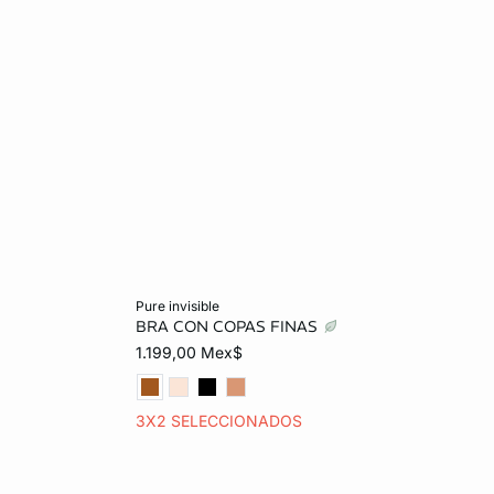
Añadir al carrito
pure invisible
BRA CON COPAS FINAS
32C
32B
34B
36B
32C
1.199,00 Mex$
32D
34C
36C
38C
32D
3X2 SELECCIONADOS
32E
34D
36D
38D
32E
34E
38E