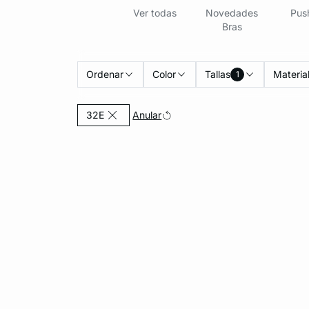
Ver todas
Novedades
Pus
Bras
Ordenar
Color
Tallas
Materia
1
Currently Refined by Tallas: 32E
Anular
32E