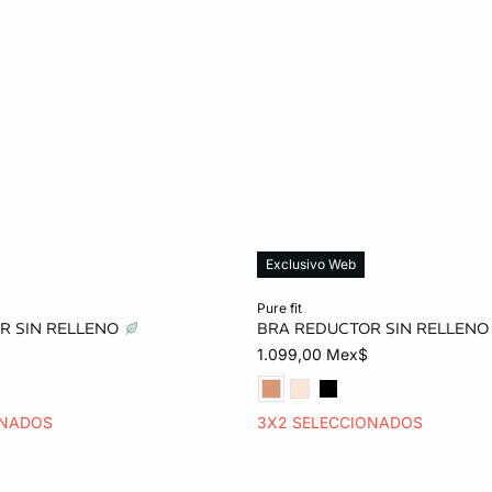
Exclusivo Web
o
Añadir al carrito
pure fit
R SIN RELLENO
BRA REDUCTOR SIN RELLEN
34D
36D
32E
32D
34D
36D
1.099,00 Mex$
36E
34E
ONADOS
3X2 SELECCIONADOS