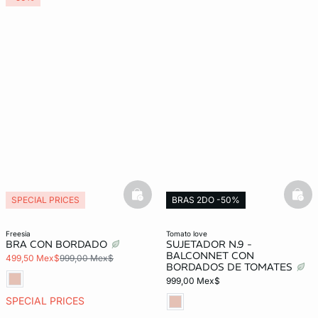
basketfull
bask
SPECIAL PRICES
BRAS 2DO -50%
freesia
tomato love
BRA CON BORDADO
SUJETADOR N.9 -
BALCONNET CON
499,50 Mex$
999,00 Mex$
BORDADOS DE TOMATES
999,00 Mex$
SPECIAL PRICES