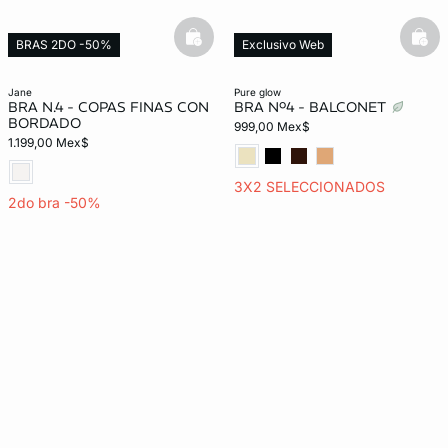
basketfull
bask
BRAS 2DO -50%
Exclusivo Web
jane
pure glow
BRA N.4 - COPAS FINAS CON
BRA Nº4 - BALCONET
BORDADO
999,00 Mex$
1.199,00 Mex$
3X2 SELECCIONADOS
2do bra -50%