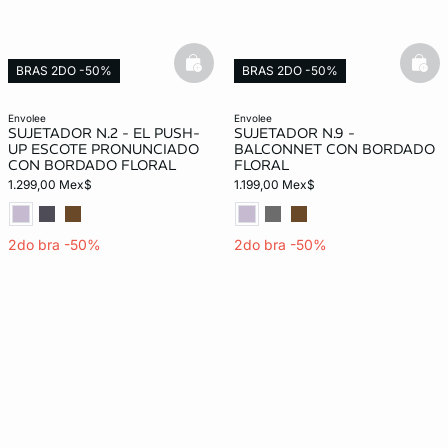
basketfull
bask
BRAS 2DO -50%
BRAS 2DO -50%
Exclusivo Web
Exclusivo Web
envolee
envolee
SUJETADOR N.2 - EL PUSH-
SUJETADOR N.9 -
UP ESCOTE PRONUNCIADO
BALCONNET CON BORDADO
CON BORDADO FLORAL
FLORAL
1.299,00 Mex$
1.199,00 Mex$
2do bra -50%
2do bra -50%