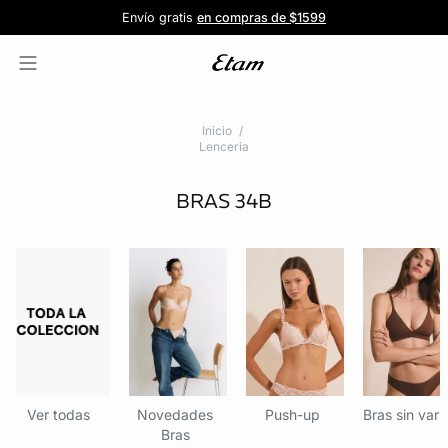
Forma parte de la familia ETAM
Beneficio exclusivo para clientes nuevos
-20% en tu primera orden
Envío gratis
en compras de $1599
y recibe -20% en tu primer pedido
al iniciar sesión
Únete a ETAM
Inicio
Lenceria
BRAS
34B
Ver todas
Novedades
Push-up
Bras sin varil
Bras