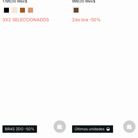
1.199,00 Mex$
999,00 Mex$
3X2 SELECCIONADOS
2do bra -50%
basketfull
bask
BRAS 2DO -50%
Últimas unidades