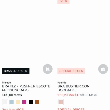
-20%
basketfull
bask
BRAS 2DO -50%
SPECIAL PRICES
prelude
petunia
BRA N.2 - PUSH-UP ESCOTE
BRA BUSTIER CON
PRONUNCIADO
BORDADO
1.199,00 Mex$
1.119,20 Mex$
1.399,00 Mex$
2do bra -50%
SPECIAL PRICES