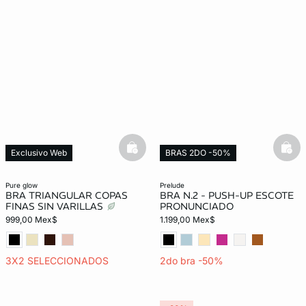
basketfull
bask
Exclusivo Web
BRAS 2DO -50%
pure glow
prelude
BRA TRIANGULAR COPAS
BRA N.2 - PUSH-UP ESCOTE
FINAS SIN VARILLAS
PRONUNCIADO
999,00 Mex$
1.199,00 Mex$
3X2 SELECCIONADOS
2do bra -50%