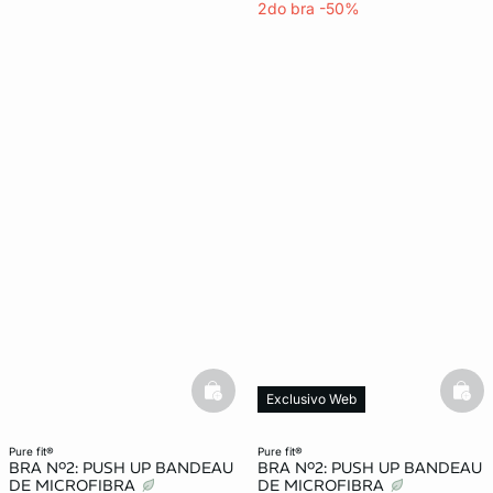
2do bra -50%
basketfull
bask
Exclusivo Web
pure fit®
pure fit®
BRA Nº2: PUSH UP BANDEAU
BRA Nº2: PUSH UP BANDEAU
DE MICROFIBRA
DE MICROFIBRA