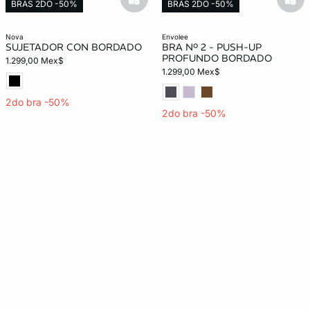
basketfull
bask
BRAS 2DO -50%
BRAS 2DO -50%
nova
envolee
SUJETADOR CON BORDADO
BRA Nº 2 - PUSH-UP
PROFUNDO BORDADO
1.299,00 Mex$
1.299,00 Mex$
2do bra -50%
2do bra -50%