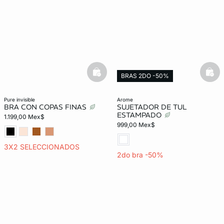
basketfull
bask
BRAS 2DO -50%
pure invisible
arome
BRA CON COPAS FINAS
SUJETADOR DE TUL
ESTAMPADO
1.199,00 Mex$
999,00 Mex$
3X2 SELECCIONADOS
2do bra -50%