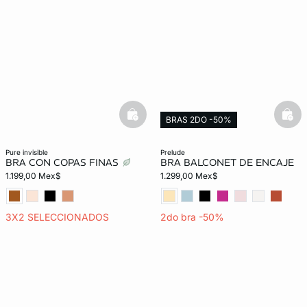
basketfull
bask
BRAS 2DO -50%
Exclusivo Web
pure invisible
prelude
BRA CON COPAS FINAS
BRA BALCONET DE ENCAJE
1.199,00 Mex$
1.299,00 Mex$
3X2 SELECCIONADOS
2do bra -50%