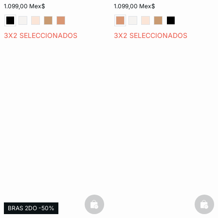
1.099,00 Mex$
1.099,00 Mex$
3X2 SELECCIONADOS
3X2 SELECCIONADOS
basketfull
bask
BRAS 2DO -50%