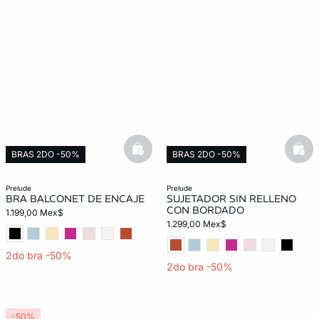
basketfull
bask
BRAS 2DO -50%
BRAS 2DO -50%
prelude
prelude
BRA BALCONET DE ENCAJE
SUJETADOR SIN RELLENO
CON BORDADO
1.199,00 Mex$
1.299,00 Mex$
2do bra -50%
2do bra -50%
-50%