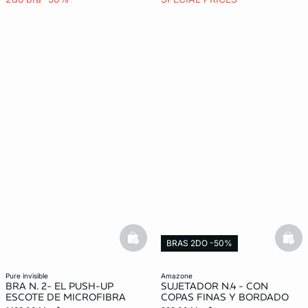
basketfull
bask
BRAS 2DO -50%
pure invisible
amazone
BRA N. 2- EL PUSH-UP
SUJETADOR N.4 - CON
ESCOTE DE MICROFIBRA
COPAS FINAS Y BORDADO