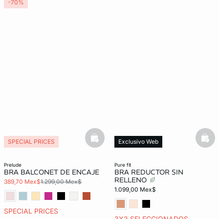
-70%
basketfull
bask
SPECIAL PRICES
Exclusivo Web
prelude
pure fit
BRA BALCONET DE ENCAJE
BRA REDUCTOR SIN
RELLENO
389,70 Mex$
1.299,00 Mex$
1.099,00 Mex$
SPECIAL PRICES
3X2 SELECCIONADOS