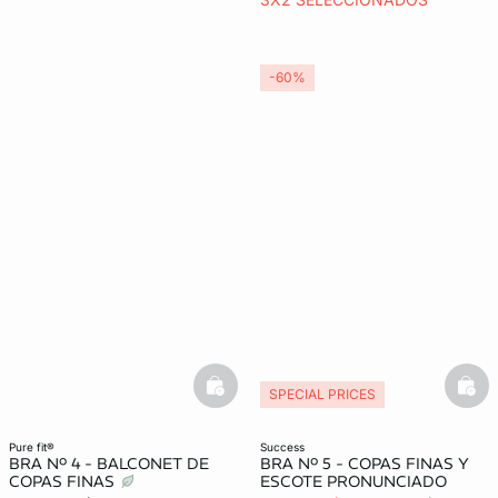
-60%
basketfull
bask
SPECIAL PRICES
pure fit®
success
BRA Nº 4 - BALCONET DE
BRA Nº 5 - COPAS FINAS Y
COPAS FINAS
ESCOTE PRONUNCIADO