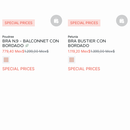
basketfull
bask
SPECIAL PRICES
SPECIAL PRICES
poudree
petunia
BRA N.9 - BALCONNET CON
BRA BUSTIER CON
BORDADO
BORDADO
779,40 Mex$
1.299,00 Mex$
1.119,20 Mex$
1.399,00 Mex$
SPECIAL PRICES
SPECIAL PRICES