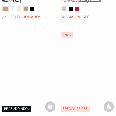
999,00 Mex$
519,60 Mex$
1.299,00 Mex$
3X2 SELECCIONADOS
SPECIAL PRICES
-70%
basketfull
bask
BRAS 2DO -50%
SPECIAL PRICES