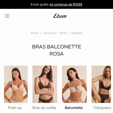
Forma parte de la familia ETAM
Beneficio exclusivo para clientes nuevos
-20% en tu primera orden
Envío gratis
en compras de $1599
y recibe -20% en tu primer pedido
al iniciar sesión
Únete a ETAM
Inicio
Lenceria
Bras
Siluetas
BRAS BALCONETTE
ROSA
Push-up
Bras sin varilla
Balconette
Triangulare