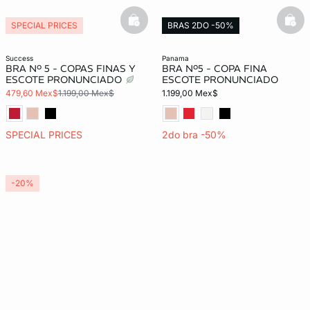
basketfull
bask
SPECIAL PRICES
BRAS 2DO -50%
success
panama
BRA Nº 5 - COPAS FINAS Y
BRA Nº5 - COPA FINA
ESCOTE PRONUNCIADO
ESCOTE PRONUNCIADO
479,60 Mex$
1.199,00 Mex$
1.199,00 Mex$
SPECIAL PRICES
2do bra -50%
-20%