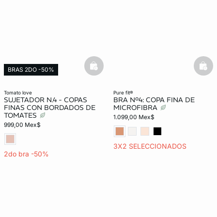
basketfull
bask
BRAS 2DO -50%
Exclusivo Web
tomato love
pure fit®
SUJETADOR N.4 - COPAS
BRA Nº4: COPA FINA DE
FINAS CON BORDADOS DE
MICROFIBRA
TOMATES
1.099,00 Mex$
999,00 Mex$
3X2 SELECCIONADOS
2do bra -50%