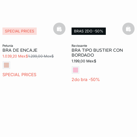
basketfull
bask
SPECIAL PRICES
BRAS 2DO -50%
petunia
ravissante
BRA DE ENCAJE
BRA TIPO BUSTIER CON
BORDADO
1.039,20 Mex$
1.299,00 Mex$
1.199,00 Mex$
SPECIAL PRICES
2do bra -50%