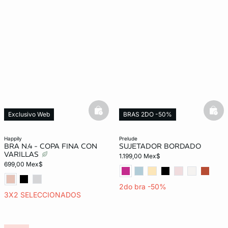
basketfull
bask
Exclusivo Web
BRAS 2DO -50%
Exclusivo Web
happily
prelude
BRA N.4 - COPA FINA CON
SUJETADOR BORDADO
VARILLAS
1.199,00 Mex$
699,00 Mex$
2do bra -50%
3X2 SELECCIONADOS