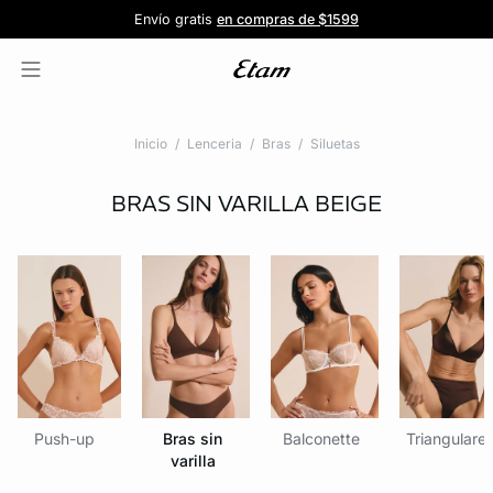
Forma parte de la familia ETAM
Beneficio exclusivo para clientes nuevos
-20% en tu primera orden
Envío gratis
en compras de $1599
y recibe -20% en tu primer pedido
al iniciar sesión
Únete a ETAM
Inicio
Lenceria
Bras
Siluetas
BRAS SIN VARILLA
BEIGE
Push-up
Bras sin
Balconette
Triangulare
varilla