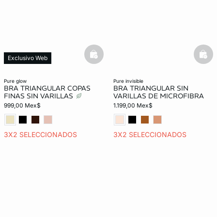
basketfull
bask
Exclusivo Web
pure glow
pure invisible
BRA TRIANGULAR COPAS
BRA TRIANGULAR SIN
FINAS SIN VARILLAS
VARILLAS DE MICROFIBRA
999,00 Mex$
1.199,00 Mex$
3X2 SELECCIONADOS
3X2 SELECCIONADOS