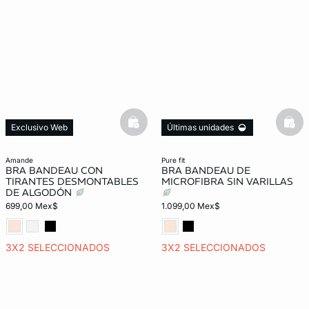
basketfull
bask
Exclusivo Web
Últimas unidades
Exclusivo Web
amande
pure fit
BRA BANDEAU CON
BRA BANDEAU DE
TIRANTES DESMONTABLES
MICROFIBRA SIN VARILLAS
DE ALGODÓN
699,00 Mex$
1.099,00 Mex$
3X2 SELECCIONADOS
3X2 SELECCIONADOS