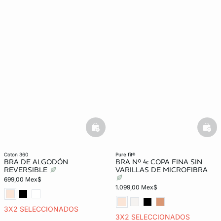
basketfull
bask
coton 360
pure fit®
BRA DE ALGODÓN
BRA Nº 4: COPA FINA SIN
REVERSIBLE
VARILLAS DE MICROFIBRA
699,00 Mex$
1.099,00 Mex$
3X2 SELECCIONADOS
3X2 SELECCIONADOS