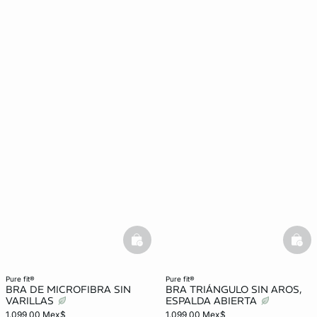
basketfull
bask
pure fit®
pure fit®
BRA DE MICROFIBRA SIN
BRA TRIÁNGULO SIN AROS,
VARILLAS
ESPALDA ABIERTA
1.099,00 Mex$
1.099,00 Mex$