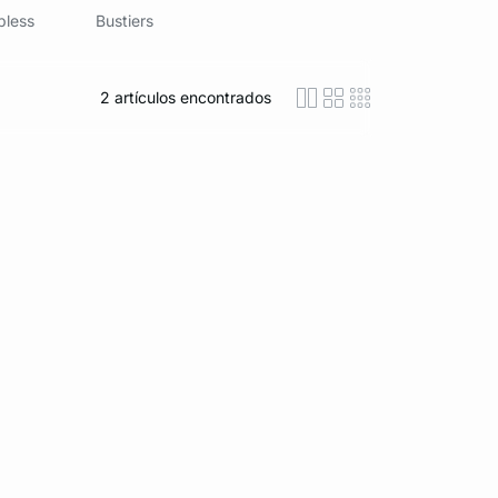
pless
Bustiers
2
artículos encontrados
icon-layout-detaile
icon-layout-class
icon-layout-m