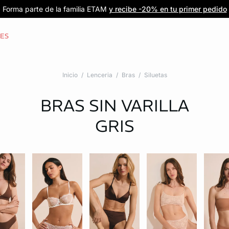
Forma parte de la familia ETAM
Beneficio exclusivo para clientes nuevos
-20% en tu primera orden
Envío gratis
en compras de $1599
y recibe -20% en tu primer pedido
al iniciar sesión
Únete a ETAM
CES
Inicio
Lenceria
Bras
Siluetas
BRAS SIN VARILLA
GRIS