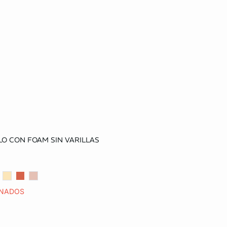
o
O CON FOAM SIN VARILLAS
34A
32B
34B
32C
34C
36C
ONADOS