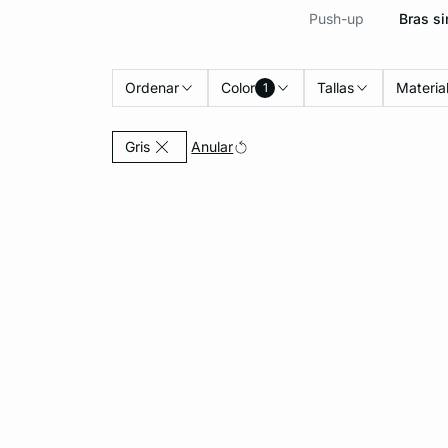
Push-up
Bras sin
Ordenar
Color
Tallas
Materia
1
Currently Refined by Color: Gris
Anular
Gris