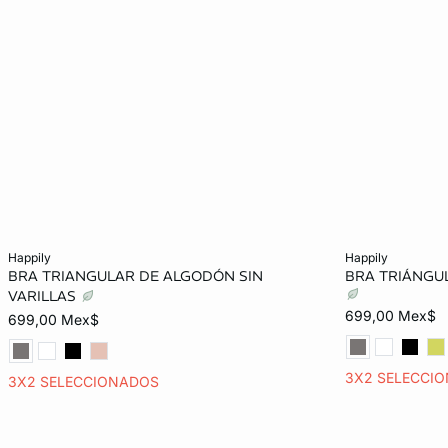
Añadir al carrito
Añadir al carrit
happily
happily
BRA TRIANGULAR DE ALGODÓN SIN
BRA TRIÁNGUL
34A
32B
34B
36B
32A
VARILLAS
699,00 Mex$
699,00 Mex$
32C
34C
36C
36B
3X2 SELECCI
3X2 SELECCIONADOS