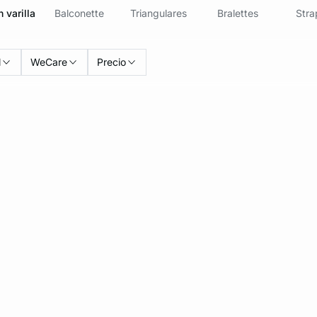
 varilla
Balconette
Triangulares
Bralettes
Stra
l
WeCare
Precio