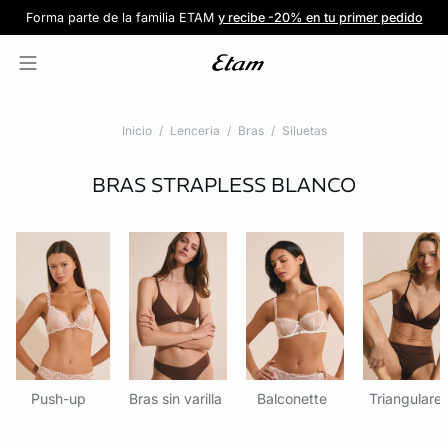
Forma parte de la familia ETAM
Beneficio exclusivo para clientes nuevos
-20% en tu primera orden
Envío gratis
en compras de $1599
y recibe -20% en tu primer pedido
al iniciar sesión
Únete a ETAM
Inicio
Lenceria
Bras
Siluetas
BRAS STRAPLESS
BLANCO
Push-up
Bras sin varilla
Balconette
Triangulare