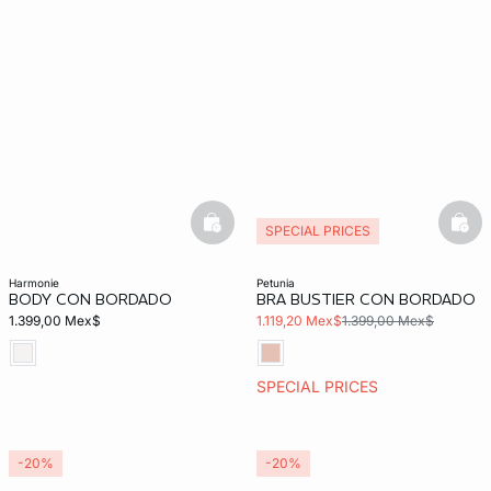
basketfull
bask
SPECIAL PRICES
harmonie
petunia
BODY CON BORDADO
BRA BUSTIER CON BORDADO
1.399,00 Mex$
1.119,20 Mex$
1.399,00 Mex$
SPECIAL PRICES
-20%
-20%