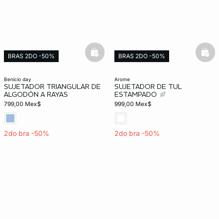
basketfull
bask
BRAS 2DO -50%
BRAS 2DO -50%
Exclusivo Web
benicio day
arome
SUJETADOR TRIANGULAR DE
SUJETADOR DE TUL
ALGODÓN A RAYAS
ESTAMPADO
799,00 Mex$
999,00 Mex$
2do bra -50%
2do bra -50%