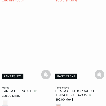
2do bra -50%
2do bra -50%
basketfull
bask
PANTIES 3X2
PANTIES 3X2
malice
tomato love
TANGA DE ENCAJE
BRAGA CON BORDADO DE
TOMATES Y LAZOS
399,00 Mex$
399,00 Mex$