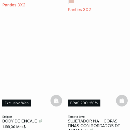
Panties 3X2
Panties 3X2
basketfull
bask
Exclusivo Web
BRAS 2DO -50%
Exclusivo Web
eclipse
tomato love
BODY DE ENCAJE
SUJETADOR N.4 - COPAS
FINAS CON BORDADOS DE
1.199,00 Mex$