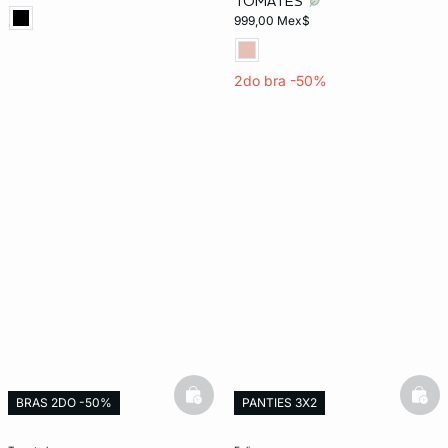
TOMATES
999,00 Mex$
2do bra -50%
basketfull
bask
BRAS 2DO -50%
PANTIES 3X2
Exclusivo Web
Exclusivo Web