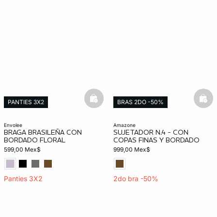
basketfull
bask
PANTIES 3X2
BRAS 2DO -50%
Exclusivo Web
envolee
amazone
BRAGA BRASILEÑA CON
SUJETADOR N.4 - CON
BORDADO FLORAL
COPAS FINAS Y BORDADO
599,00 Mex$
999,00 Mex$
Panties 3X2
2do bra -50%