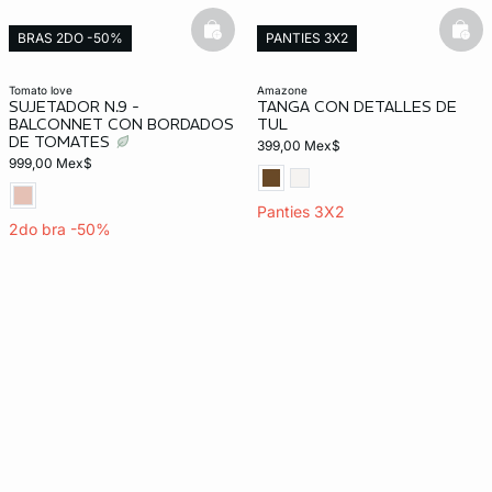
basketfull
bask
BRAS 2DO -50%
PANTIES 3X2
tomato love
amazone
SUJETADOR N.9 -
TANGA CON DETALLES DE
BALCONNET CON BORDADOS
TUL
DE TOMATES
399,00 Mex$
999,00 Mex$
Panties 3X2
2do bra -50%