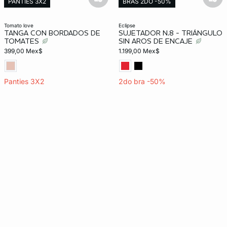
basketfull
bask
PANTIES 3X2
BRAS 2DO -50%
Exclusivo Web
tomato love
eclipse
TANGA CON BORDADOS DE
SUJETADOR N.8 - TRIÁNGULO
TOMATES
SIN AROS DE ENCAJE
399,00 Mex$
1.199,00 Mex$
Panties 3X2
2do bra -50%