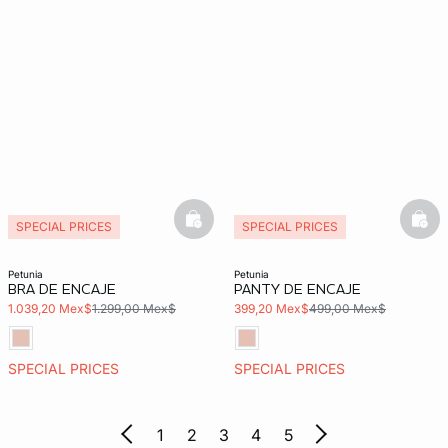
basketfull
bask
SPECIAL PRICES
SPECIAL PRICES
petunia
petunia
BRA DE ENCAJE
PANTY DE ENCAJE
1.039,20 Mex$
1.299,00 Mex$
399,20 Mex$
499,00 Mex$
SPECIAL PRICES
SPECIAL PRICES
1
2
3
4
5