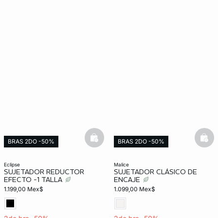
basketfull
bask
BRAS 2DO -50%
BRAS 2DO -50%
Exclusivo Web
eclipse
malice
SUJETADOR REDUCTOR
SUJETADOR CLÁSICO DE
EFECTO -1 TALLA
ENCAJE
1.199,00 Mex$
1.099,00 Mex$