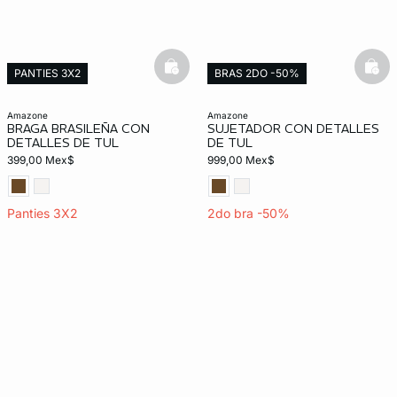
basketfull
bask
PANTIES 3X2
BRAS 2DO -50%
amazone
amazone
BRAGA BRASILEÑA CON
SUJETADOR CON DETALLES
DETALLES DE TUL
DE TUL
399,00 Mex$
999,00 Mex$
Panties 3X2
2do bra -50%