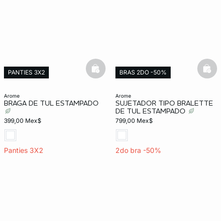
basketfull
bask
PANTIES 3X2
BRAS 2DO -50%
Exclusivo Web
arome
arome
BRAGA DE TUL ESTAMPADO
SUJETADOR TIPO BRALETTE
DE TUL ESTAMPADO
399,00 Mex$
799,00 Mex$
Panties 3X2
2do bra -50%