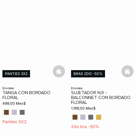
basketfull
bask
PANTIES 3X2
BRAS 2DO -50%
Exclusivo Web
Exclusivo Web
envolee
envolee
TANGA CON BORDADO
SUJETADOR N.9 -
FLORAL
BALCONNET CON BORDADO
FLORAL
499,00 Mex$
1.199,00 Mex$
Panties 3X2
2do bra -50%