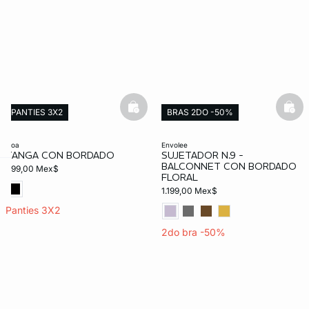
KS DE PANTIES
basketfull
bask
PANTIES 3X2
BRAS 2DO -50%
ra ahora
Exclusivo Web
eloa
envolee
TANGA CON BORDADO
SUJETADOR N.9 -
BALCONNET CON BORDADO
499,00 Mex$
FLORAL
e
question
1.199,00 Mex$
Panties 3X2
2do bra -50%