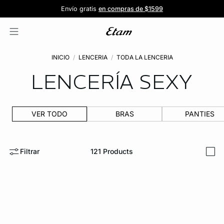
Forma parte de la familia ETAM
Beneficio exclusivo para clientes nuevos
-20% en tu primera orden
Envío gratis
en compras de $1599
y recibe -20% en tu primer pedido
al iniciar sesión
Únete a ETAM
INICIO
LENCERIA
TODA LA LENCERIA
LENCERÍA SEXY
VER TODO
BRAS
PANTIES
Filtrar
121
Products
i