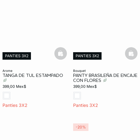
basketfull
bask
PANTIES 3X2
PANTIES 3X2
arome
bouquet
TANGA DE TUL ESTAMPADO
PANTY BRASILEÑA DE ENCAJE
CON FLORES
399,00 Mex$
399,00 Mex$
Panties 3X2
Panties 3X2
-20%