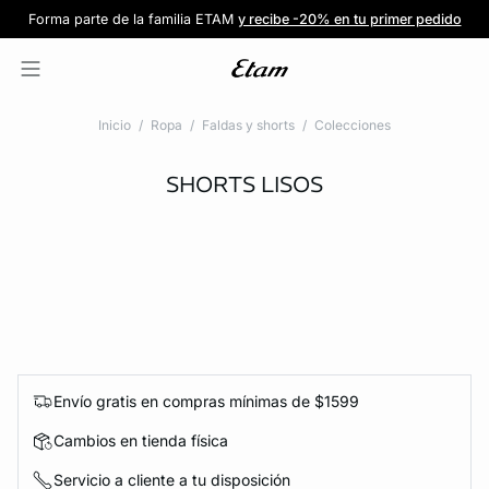
Forma parte de la familia ETAM
Beneficio exclusivo para clientes nuevos
-20% en tu primera orden
Envío gratis
en compras de $1599
y recibe -20% en tu primer pedido
al iniciar sesión
Únete a ETAM
Inicio
Ropa
Faldas y shorts
Colecciones
SHORTS LISOS
Envío gratis en compras mínimas de $1599
Cambios en tienda física
Servicio a cliente a tu disposición