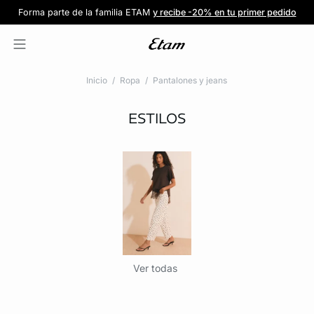
Forma parte de la familia ETAM
Beneficio exclusivo para clientes nuevos
-20% en tu primera orden
Envío gratis
en compras de $1599
y recibe -20% en tu primer pedido
al iniciar sesión
Únete a ETAM
Inicio
Ropa
Pantalones y jeans
ESTILOS
Ver todas