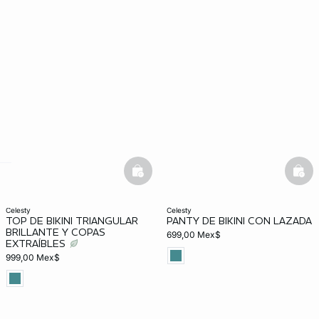
KS DE PANTIES
ra ahora
basketfull
bask
e
question
celesty
celesty
TOP DE BIKINI TRIANGULAR
PANTY DE BIKINI CON LAZADA
BRILLANTE Y COPAS
699,00 Mex$
EXTRAÍBLES
999,00 Mex$