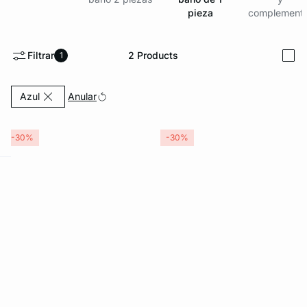
pieza
complement
Filtrar
2
Products
1
i
KS DE PANTIES
Currently Refined by Color: Azul
Anular
Azul
%OFF
ra ahora
-30%
-30%
e
question