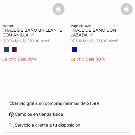
basketfull
bask
nomad
magnolia swim
TRAJE DE BAÑO BRILLANTE
TRAJE DE BAÑO CON
CON ANILLA
LAZADA
979,30 Mex$
1.399,00 Mex$
979,30 Mex$
1.399,00 Mex$
Le chic Sale 30%
Le chic Sale 30%
Envío gratis en compras mínimas de $1599
Cambios en tienda física
Servicio a cliente a tu disposición