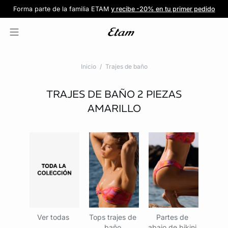
Forma parte de la familia ETAM
Beneficio exclusivo para clientes nuevos
-20% en tu primera orden
Envío gratis
en compras de $1599
y recibe -20% en tu primer pedido
al iniciar sesión
Únete a ETAM
Inicio
Trajes de baño
TRAJES DE BAÑO 2 PIEZAS
AMARILLO
Ver todas
Tops trajes de
Partes de
baño
abajo de bikini