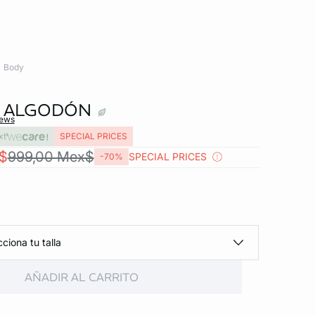
Body
E ALGODÓN
iews
xt
SPECIAL PRICES
$
999,00 Mex$
SPECIAL PRICES
-70%
ciona tu talla
AÑADIR AL CARRITO