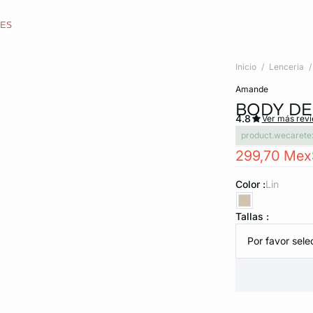
CES
Inicio
Lenceria
amande
BODY D
4.8
Ver más rev
product.wecarete
299,70 Mex
Color :
lin
Tallas :
Por favor selec