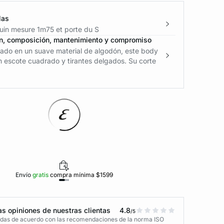
las
in mesure 1m75 et porte du S
n, composición, mantenimiento y compromiso
ado en un suave material de algodón, este body
n escote cuadrado y tirantes delgados. Su corte
Envío
gratis
compra mínima $1599
Polí
s opiniones de nuestras clientas
4.8
/5
adas de acuerdo con las recomendaciones de la norma ISO