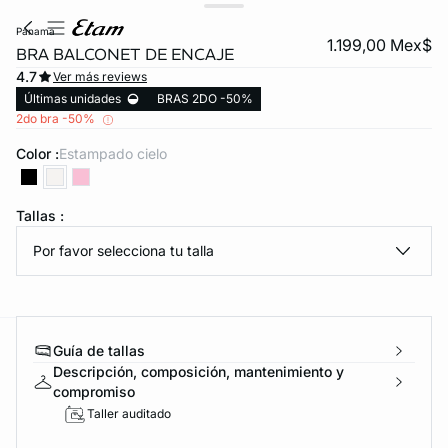
panama
1.199,00 Mex$
BRA BALCONET DE ENCAJE
4.7
Ver más reviews
Últimas unidades
BRAS 2DO -50%
2do bra -50%
Color :
estampado cielo
KS DE PANTIES
Tallas :
video
Por favor selecciona tu talla
ra ahora
Guía de tallas
e
question
Descripción, composición, mantenimiento y
compromiso
Taller auditado