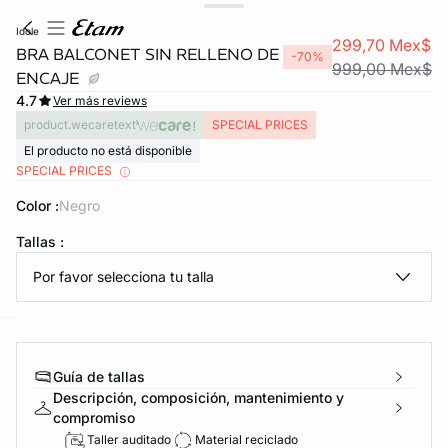
idole
299,70 Mex$
BRA BALCONET SIN RELLENO DE
-70%
999,00 Mex$
ENCAJE
4.7
Ver más reviews
product.wecaretext
SPECIAL PRICES
El producto no está disponible
SPECIAL PRICES
Color :
negro
KS DE PANTIES
Tallas :
ra ahora
Por favor selecciona tu talla
e
question
Guía de tallas
Descripción, composición, mantenimiento y
compromiso
Taller auditado
Material reciclado