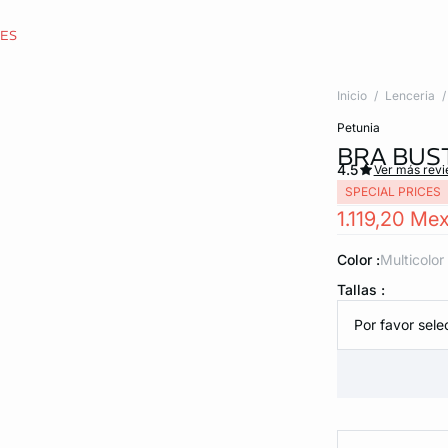
CES
Inicio
Lenceria
petunia
BRA BUS
4.5
Ver más rev
SPECIAL PRICES
1.119,20 Me
Color :
multicolor
Tallas :
Por favor selec