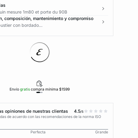
las
in mesure 1m80 et porte du 90B
n, composición, mantenimiento y compromiso
ustier con bordado...
Envío
gratis
compra mínima $1599
Polí
s opiniones de nuestras clientas
4.5
/5
adas de acuerdo con las recomendaciones de la norma ISO
Perfecta
Grande