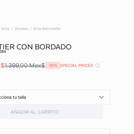
Bras
Siluetas
Bras Balconette
TIER CON BORDADO
iews
x$
1.399,00 Mex$
SPECIAL PRICES
-20%
ciona tu talla
AÑADIR AL CARRITO