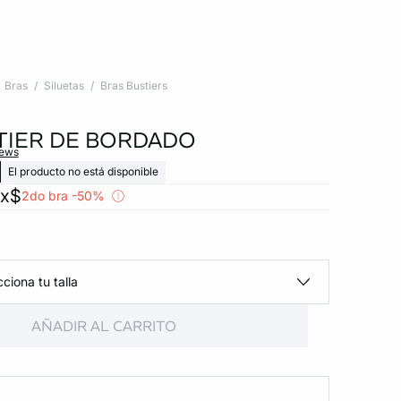
Bras
Siluetas
Bras Bustiers
TIER DE BORDADO
iews
El producto no está disponible
ex$
2do bra -50%
ciona tu talla
AÑADIR AL CARRITO