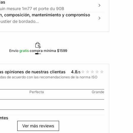
las
in mesure 1m77 et porte du 90B
n, composición, mantenimiento y compromiso
ustier de bordado...
Envío
gratis
compra mínima $1599
Polí
s opiniones de nuestras clientas
4.8
/5
adas de acuerdo con las recomendaciones de la norma ISO
Perfecta
Grande
ntes
Ver más reviews