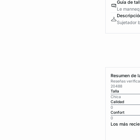
Guía de tal
Le mannequ
Descripció
Sujetador b
Resumen de la
Reseñas verific
20488
Talla
Chica
Calidad
0
Confort
0
Los más recie