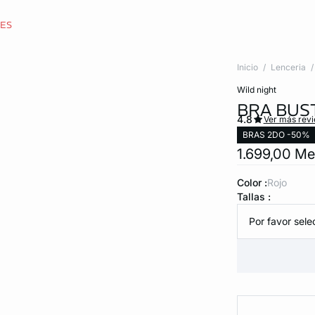
CES
Inicio
Lenceria
wild night
BRA BUS
4.8
Ver más rev
BRAS 2DO -50%
1.699,00 M
Color :
rojo
Tallas :
Por favor selec