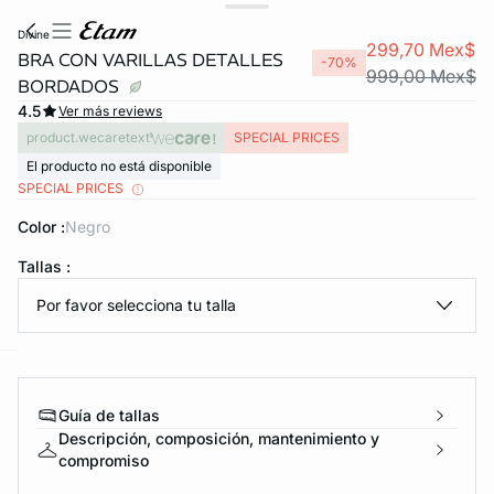
divine
299,70 Mex$
BRA CON VARILLAS DETALLES
-70%
999,00 Mex$
BORDADOS
4.5
Ver más reviews
product.wecaretext
SPECIAL PRICES
El producto no está disponible
SPECIAL PRICES
Color :
negro
KS DE PANTIES
Tallas :
ra ahora
Por favor selecciona tu talla
e
question
Guía de tallas
Descripción, composición, mantenimiento y
compromiso