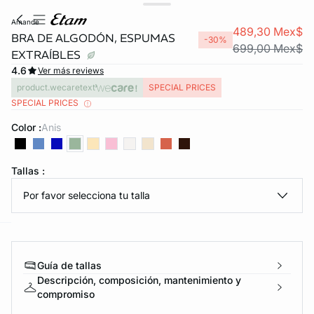
amande
489,30 Mex$
BRA DE ALGODÓN, ESPUMAS
-30%
699,00 Mex$
EXTRAÍBLES
4.6
Ver más reviews
product.wecaretext
SPECIAL PRICES
SPECIAL PRICES
Color :
anis
KS DE PANTIES
Tallas :
ra ahora
Por favor selecciona tu talla
e
question
Guía de tallas
Descripción, composición, mantenimiento y
compromiso