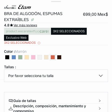
amande
BRA DE ALGODÓN, ESPUMAS
699,00 Mex$
EXTRAÍBLES
4.8
Ver más reviews
product.wecaretext
3X2 SELECCIONADOS
Exclusivo Web
3X2 SELECCIONADOS
Color :
marrón
KS DE PANTIES
ra ahora
Tallas :
Por favor selecciona tu talla
e
question
Guía de tallas
Descripción, composición, mantenimiento y
compromiso