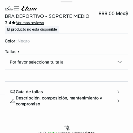
epsilon
899,00 Mex$
BRA DEPORTIVO - SOPORTE MEDIO
3.4
Ver más reviews
El producto no está disponible
Color :
negro
Tallas :
Por favor selecciona tu talla
KS DE PANTIES
ra ahora
Guía de tallas
Descripción, composición, mantenimiento y
compromiso
e
question