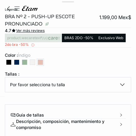
legende
BRA Nº 2 - PUSH-UP ESCOTE
1.199,00 Mex$
PRONUNCIADO
4.7
Ver más reviews
product.wecaretext
BRAS 2DO -50%
Exclusivo Web
2do bra -50%
Color :
índigo
KS DE PANTIES
Tallas :
ra ahora
Por favor selecciona tu talla
e
question
Guía de tallas
Descripción, composición, mantenimiento y
compromiso