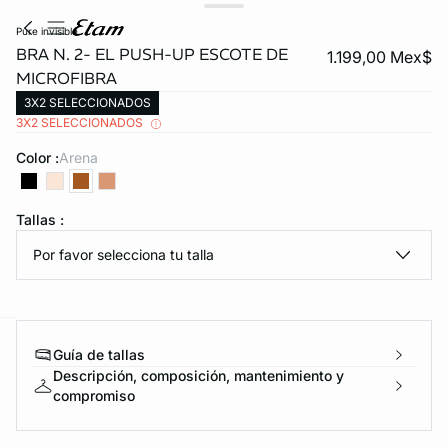
pure invisible
BRA N. 2- EL PUSH-UP ESCOTE DE
1.199,00 Mex$
MICROFIBRA
3X2 SELECCIONADOS
3X2 SELECCIONADOS
Color :
arena
KS DE PANTIES
Tallas :
Por favor selecciona tu talla
ra ahora
Guía de tallas
e
question
Descripción, composición, mantenimiento y
compromiso