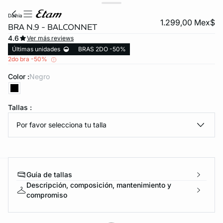
dalhia
1.299,00 Mex$
BRA N.9 - BALCONNET
4.6
Ver más reviews
Últimas unidades
BRAS 2DO -50%
2do bra -50%
Color :
negro
KS DE PANTIES
Tallas :
Por favor selecciona tu talla
ra ahora
Guía de tallas
e
question
Descripción, composición, mantenimiento y
compromiso