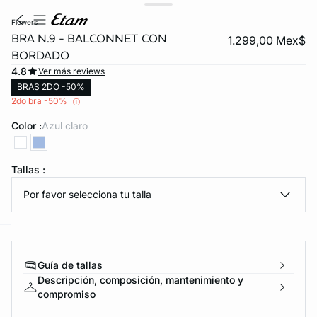
flowers
BRA N.9 - BALCONNET CON
1.299,00 Mex$
BORDADO
4.8
Ver más reviews
BRAS 2DO -50%
2do bra -50%
Color :
azul claro
KS DE PANTIES
Tallas :
ra ahora
Por favor selecciona tu talla
e
question
Guía de tallas
Descripción, composición, mantenimiento y
compromiso