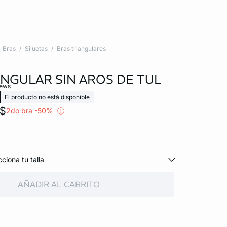
Bras
Siluetas
Bras triangulares
ANGULAR SIN AROS DE TUL
iews
El producto no está disponible
x$
2do bra -50%
ciona tu talla
AÑADIR AL CARRITO