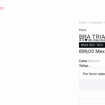
CES
Inicio
Lenceria
fleck
BRA TRI
4.0
Ver más rev
BRAS 2DO -50%
699,00 Me
Color :
marrón
Tallas :
Por favor selec