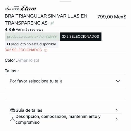
pure mesh plus
BRA TRIANGULAR SIN VARILLAS EN
799,00 Mex$
TRANSPARENCIAS
4.8
Ver más reviews
product.wecaretext
3X2 SELECCIONADOS
El producto no está disponible
3X2 SELECCIONADOS
Color :
amarillo sol
KS DE PANTIES
video
Tallas :
ra ahora
Por favor selecciona tu talla
e
question
Guía de tallas
Descripción, composición, mantenimiento y
compromiso