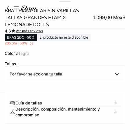
BRA TRIANGULAR SIN VARILLAS
TALLAS GRANDES ETAM X
1.099,00 Mex$
LEMONADE DOLLS
4.6
Ver más reviews
BRAS 2DO -50%
El producto no está disponible
2do bra -50%
Color :
negro
KS DE PANTIES
Tallas :
Por favor selecciona tu talla
ra ahora
Guía de tallas
e
question
Descripción, composición, mantenimiento y
compromiso