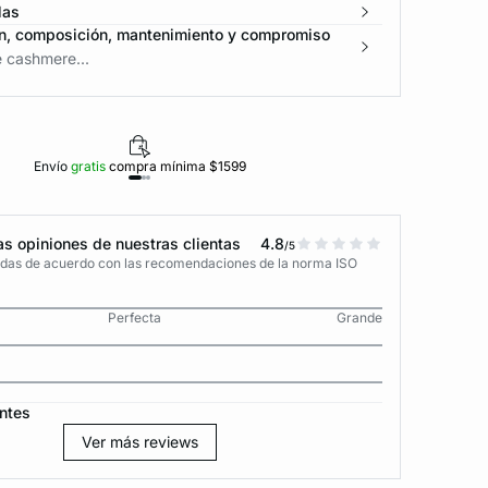
las
n, composición, mantenimiento y compromiso
 cashmere...
Envío
gratis
compra mínima $1599
Polí
s opiniones de nuestras clientas
4.8
/5
adas de acuerdo con las recomendaciones de la norma ISO
Perfecta
Grande
ntes
Ver más reviews