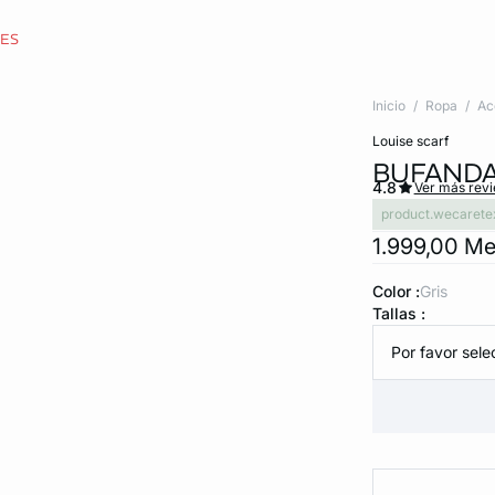
CES
Inicio
Ropa
Ac
louise scarf
BUFANDA
4.8
Ver más rev
product.wecarete
1.999,00 M
Color :
gris
Tallas :
Por favor selec