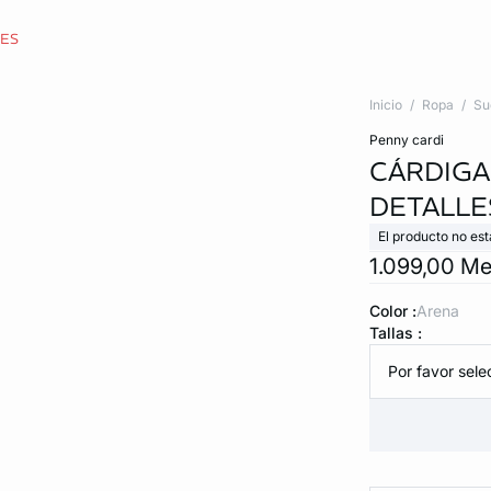
CES
Inicio
Ropa
Su
penny cardi
CÁRDIGA
DETALLE
El producto no est
1.099,00 M
Color :
arena
Tallas :
Por favor selec