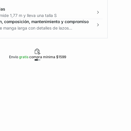
las
ide 1,77 m y lleva una talla S
n, composición, mantenimiento y compromiso
 manga larga con detalles de lazos...
Envío
gratis
compra mínima $1599
Polí