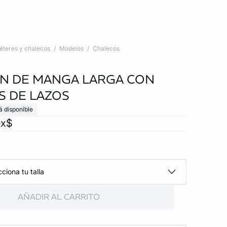
éteres y chalecos
Modelos
Chalecos
N DE MANGA LARGA CON
S DE LAZOS
á disponible
ex$
ciona tu talla
AÑADIR AL CARRITO