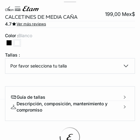
coton midi
199,00 Mex$
CALCETINES DE MEDIA CAÑA
4.7
Ver más reviews
Color :
blanco
Tallas :
Por favor selecciona tu talla
KS DE PANTIES
ra ahora
Guía de tallas
Descripción, composición, mantenimiento y
compromiso
e
question