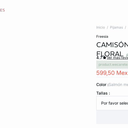
CES
Inicio
Pijamas
freesia
CAMISÓN
FLORAL
4.7
Ver más rev
product.wecarete
599,50 Me
Color :
salmón m
Tallas :
Por favor selec