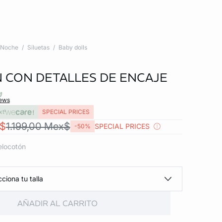
Noche
Siluetas
Baby dolls
 CON DETALLES DE ENCAJE
iews
xt
SPECIAL PRICES
x$
1.199,00 Mex$
SPECIAL PRICES
-50%
elocotón
ciona tu talla
AÑADIR AL CARRITO