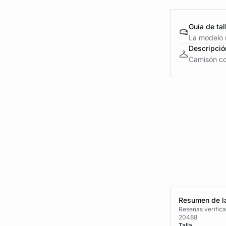
Guía de tal
La modelo m
Descripció
Camisón con
Resumen de la
Reseñas verific
20488
Talla