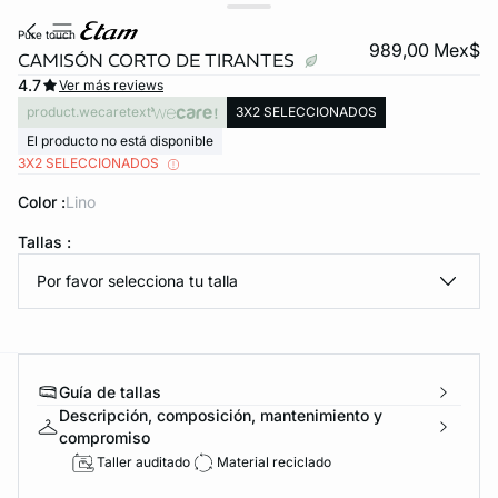
pure touch
989,00 Mex$
CAMISÓN CORTO DE TIRANTES
4.7
Ver más reviews
product.wecaretext
3X2 SELECCIONADOS
El producto no está disponible
3X2 SELECCIONADOS
Color :
lino
KS DE PANTIES
Tallas :
Por favor selecciona tu talla
ra ahora
Guía de tallas
e
question
Descripción, composición, mantenimiento y
compromiso
Taller auditado
Material reciclado