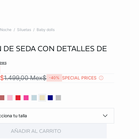
Noche
Siluetas
Baby dolls
 DE SEDA CON DETALLES DE
iews
x$
1.499,00 Mex$
SPECIAL PRICES
-40%
ciona tu talla
AÑADIR AL CARRITO